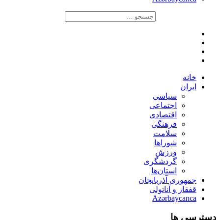
خانه
ایران
سیاسی
اجتماعی
اقتصادی
فرهنگی
سلامت
شوراها
ورزش
گردشگری
استان‌ها
جمهوری آذربایجان
قفقاز و آناتولی
Azərbaycanca
دسترسی ها