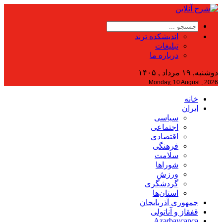
اندیشکده ترند
تبلیغات
درباره ما
دوشنبه, ۱۹ مرداد , ۱۴۰۵
Monday, 10 August , 2026
خانه
ایران
سیاسی
اجتماعی
اقتصادی
فرهنگی
سلامت
شوراها
ورزش
گردشگری
استان‌ها
جمهوری آذربایجان
قفقاز و آناتولی
Azərbaycanca