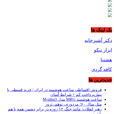
بک لینک ها
دکتر آشپزخانه
ابزار نیکو
هشتیا
کافه گردی
جديدترين ها
فروش اقساطی ساعت هوشمند در ایران | خرید قسطی با
پیش‌پرداخت کم + شرایط آسان
ساعت هوشمند MRG مدل M-ultra3
مثل سال ۶۰؛ مزدوری، توهم، ترور
رهبر انقلاب: مانند جنگ ۱۲ روزه در برابر دشمن همه با هم
باشید