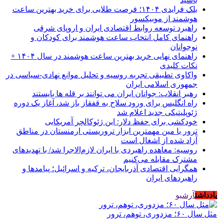
بلک فرایدی ۱۴۰۴؛ فرصت طلایی برای خرید بهترین ساعت
هوشمند از موبیکسور
راهبرد توسعه روابط اقتصادی ایران و اروپای شرقی
راهنمای کامل انتخاب ساعت هوشمند برای کودکان و
نوجوانان
راهنمای نهایی خرید بهترین ساعت هوشمند در سال ۱۴۰۴ +
نکات کلیدی
واکاوی تطبیقی تجربه روسیه و تحلیل موانع نهادی-سیاسی در
جمهوری اسلامی ایران
رهبر انقلاب: جوانان ایران می توانند بر قله ها بایستند
راه انگلیس برای ورود سلاح به قفقاز باز شد، آغاز یک دوره
ژئوپلیتیکی جدید اعلام شد
خودکشی برای حفظ دلار: این ژئوکالچر آمریکایی
ترور با مین مهمترین ابزار تروریستی ارمنستان در مناطق
آزاد شده از اشغال است
روسیه: معاهده راهبردی با ایران لازم‌الاجرا شد/ با تهدیدهای
مشترک مقابله می‌کنیم
همگرایی اقتصادی آذربایجان، ترکیه و اسرائیل؛ پیامدها و
راهبردهای ایران
یادداشت
آرشیو
مثل سال ۶۰؛ مزدوری، توهم، ترور