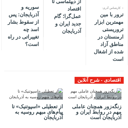
از دیپلماسی تا
سوریه و
اقتصاد
کارشناس آذری:
ترور با مین
آذربایجان: پس
عمل‌گرا؛ گام
مهمترین ابزار
از سقوط بشار
جدید ایران و
تروریستی
اسد چه
آذربایجان
ارمنستان در
تغییراتی در راه
مناطق آزاد
است؟
شده از اشغال
است
اقتصادی - شرح آنلاین
04 مارس 2025
27 فوریه 2025
زنگه‌زور همچنان عاملی
از تعطیلی «اسپوتنیک» تا
مهم در روابط ایران و
پیام‌های مبهم روسیه به
آذربایجان است
آذربایجان