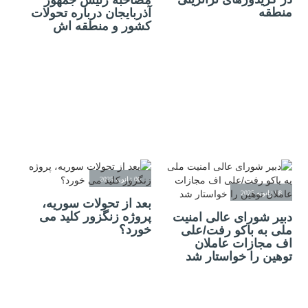
منطقه
آذربایجان درباره تحولات
کشور و منطقه اش
06 ژانویه 2025
08 ژانویه 2025
بعد از تحولات سوریه،
پروژه زنگزور کلید می
دبیر شورای عالی امنیت
خورد؟
ملی به باکو رفت/علی
اف مجازات عاملان
توهین را خواستار شد