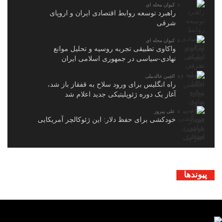
کیوان محله ای
راهبرد توسعه روابط اقتصادی ایران و اروپای
شرقی
کیوان محله ای
واکاوی تطبیقی تجربه روسیه و تحلیل موانع
نهادی-سیاسی در جمهوری اسلامی ایران
الچین خالدبیلی
راه انگلیس برای ورود سلاح به قفقاز باز شد،
آغاز یک دوره ژئوپلیتیکی جدید اعلام شد
علی پیروز
خودکشی برای حفظ دلار: این ژئوکالچر آمریکایی
پیوندها