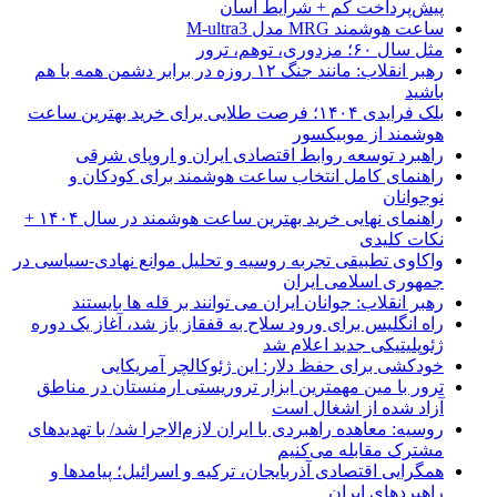
پیش‌پرداخت کم + شرایط آسان
ساعت هوشمند MRG مدل M-ultra3
مثل سال ۶۰؛ مزدوری، توهم، ترور
رهبر انقلاب: مانند جنگ ۱۲ روزه در برابر دشمن همه با هم
باشید
بلک فرایدی ۱۴۰۴؛ فرصت طلایی برای خرید بهترین ساعت
هوشمند از موبیکسور
راهبرد توسعه روابط اقتصادی ایران و اروپای شرقی
راهنمای کامل انتخاب ساعت هوشمند برای کودکان و
نوجوانان
راهنمای نهایی خرید بهترین ساعت هوشمند در سال ۱۴۰۴ +
نکات کلیدی
واکاوی تطبیقی تجربه روسیه و تحلیل موانع نهادی-سیاسی در
جمهوری اسلامی ایران
رهبر انقلاب: جوانان ایران می توانند بر قله ها بایستند
راه انگلیس برای ورود سلاح به قفقاز باز شد، آغاز یک دوره
ژئوپلیتیکی جدید اعلام شد
خودکشی برای حفظ دلار: این ژئوکالچر آمریکایی
ترور با مین مهمترین ابزار تروریستی ارمنستان در مناطق
آزاد شده از اشغال است
روسیه: معاهده راهبردی با ایران لازم‌الاجرا شد/ با تهدیدهای
مشترک مقابله می‌کنیم
همگرایی اقتصادی آذربایجان، ترکیه و اسرائیل؛ پیامدها و
راهبردهای ایران