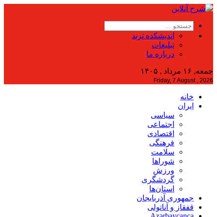
اندیشکده ترند
تبلیغات
درباره ما
جمعه, ۱۶ مرداد , ۱۴۰۵
Friday, 7 August , 2026
خانه
ایران
سیاسی
اجتماعی
اقتصادی
فرهنگی
سلامت
شوراها
ورزش
گردشگری
استان‌ها
جمهوری آذربایجان
قفقاز و آناتولی
Azərbaycanca