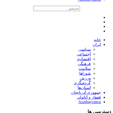
خانه
ایران
سیاسی
اجتماعی
اقتصادی
فرهنگی
سلامت
شوراها
ورزش
گردشگری
استان‌ها
جمهوری آذربایجان
قفقاز و آناتولی
Azərbaycanca
دسترسی ها