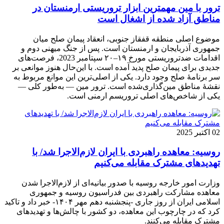
ترور با مین مهمترین ابزار تروریستی ارمنستان در
مناطق آزاد شده از اشغال است
موضوع اصلی منطقه قفقاز جنوبی، انعقاد پیمان صلح میان
جمهوری آذربایجان و ارمنستان است. پس از جنگ میهنی دوم و
اقدامات ضدتروریستی مورخ ۱۹–۲۰ سپتامبر 2023، فرصت‌های
جدیدی برای پیمان صلح پدید آمده است. با این‌حال هنوز موانعی بر
سر برنامهٔ صلح وجود دارد. یکی از اصلی‌ترین این موانع مربوط به
نقشهٔ مناطق مین‌گذاری‌شده است. ترور مین — به‌طور کلی —
یکی از شاخص‌های اصلی تروریسم ارمنی است.
02 اکتبر 2025
روسیه: معاهده راهبردی با ایران لازم‌الاجرا شد/ با
تهدیدهای مشترک مقابله می‌کنیم
وزارت امور خارجه روسیه با صدور بیانیه‌ای از لازم‌الاجرا شدن
معاهده مشارکت راهبردی بین فدراسیون روسیه و جمهوری
اسلامی ایران از روز جاری -پنجشنبه دهم مهر ۱۴۰۴- خبر داد و تاکید
کرد که در چارچوب این معاهده، دو کشور با چالش‌ها و تهدیدهای
مشترک مقابله می‌کنند.