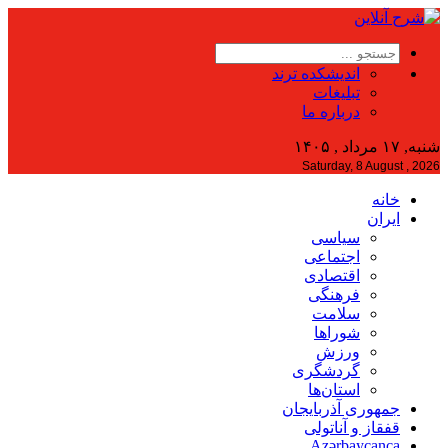
اندیشکده ترند
تبلیغات
درباره ما
شنبه, ۱۷ مرداد , ۱۴۰۵
Saturday, 8 August , 2026
خانه
ایران
سیاسی
اجتماعی
اقتصادی
فرهنگی
سلامت
شوراها
ورزش
گردشگری
استان‌ها
جمهوری آذربایجان
قفقاز و آناتولی
Azərbaycanca