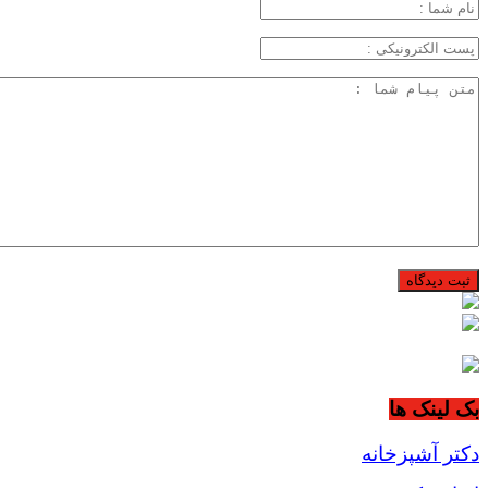
بک لینک ها
دکتر آشپزخانه