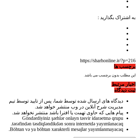
به اشتراک بگذارید :
https://sharhonline.ir/?p=216
برچسب ها
این مطلب بدون برچسب می باشد.
اخبار مرتبط
ثبت دیدگاه
دیدگاه های ارسال شده توسط شما، پس از تایید توسط تیم
مدیریت شرح آنلاین در وب منتشر خواهد شد.
پیام هایی که حاوی تهمت یا افترا باشد منتشر نخواهد شد.
Göndərdiyiniz şərhlər onlayn təsvir idarəetmə qrupu
tərəfindən təsdiqləndikdən sonra internetdə yayımlanacaq.
Böhtan və ya böhtan xarakterli mesajlar yayımlanmayacaq.