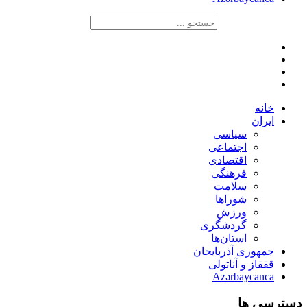
خانه
ایران
سیاسی
اجتماعی
اقتصادی
فرهنگی
سلامت
شوراها
ورزش
گردشگری
استان‌ها
جمهوری آذربایجان
قفقاز و آناتولی
Azərbaycanca
دسترسی ها