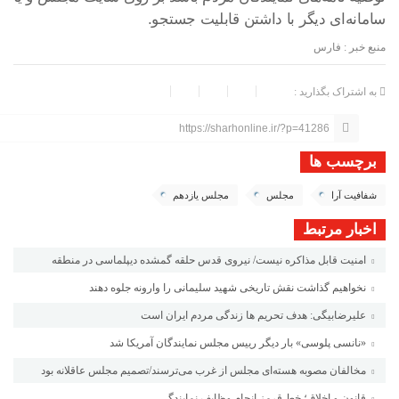
سامانه‌ای دیگر با داشتن قابلیت جستجو.
منبع خبر : فارس
به اشتراک بگذارید :
https://sharhonline.ir/?p=41286
برچسب ها
شفافیت آرا
مجلس
مجلس یازدهم
اخبار مرتبط
امنیت قابل مذاکره نیست/ نیروی قدس حلقه گمشده دیپلماسی در منطقه
نخواهیم گذاشت نقش تاریخی شهید سلیمانی را وارونه جلوه دهند
علیرضابیگی: هدف تحریم ها زندگی مردم ایران است
«نانسی پلوسی» بار دیگر رییس مجلس نمایندگان آمریکا شد
مخالفان مصوبه هسته‌ای مجلس از غرب می‌ترسند/تصمیم مجلس عاقلانه بود
قانون و اخلاق؛ خط قرمز انجام وظایف نمایندگی