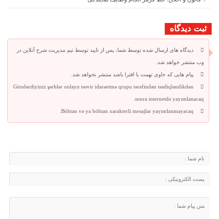
ثبت دیدگاه
دیدگاه های ارسال شده توسط شما، پس از تایید توسط تیم مدیریت شرح آنلاین در
وب منتشر خواهد شد.
پیام هایی که حاوی تهمت یا افترا باشد منتشر نخواهد شد.
Göndərdiyiniz şərhlər onlayn təsvir idarəetmə qrupu tərəfindən təsdiqləndikdən
sonra internetdə yayımlanacaq.
Böhtan və ya böhtan xarakterli mesajlar yayımlanmayacaq.