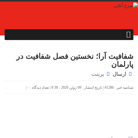
شفافیت آرا؛ نخستین فصل شفافیت در
پارلمان
ارسال
پرینت
شناسه خبر : 41286 | تاریخ انتشار : 09 ژوئن 2020 - 9:38 | تعداد دیدگاه :
۰
|