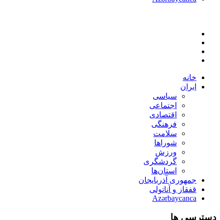
خانه
ایران
سیاسی
اجتماعی
اقتصادی
فرهنگی
سلامت
شوراها
ورزش
گردشگری
استان‌ها
جمهوری آذربایجان
قفقاز و آناتولی
Azərbaycanca
دسترسی ها