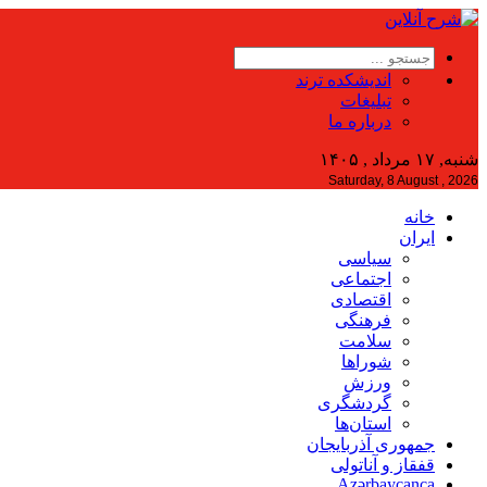
اندیشکده ترند
تبلیغات
درباره ما
شنبه, ۱۷ مرداد , ۱۴۰۵
Saturday, 8 August , 2026
خانه
ایران
سیاسی
اجتماعی
اقتصادی
فرهنگی
سلامت
شوراها
ورزش
گردشگری
استان‌ها
جمهوری آذربایجان
قفقاز و آناتولی
Azərbaycanca