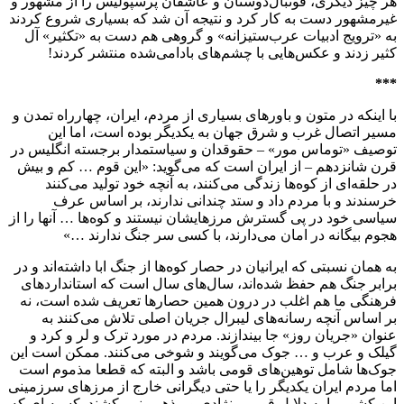
هر چیز دیگری، فوتبال‌دوستان و عاشقان پرسپولیس‌ را از مشهور و
غیرمشهور دست به کار کرد و نتیجه آن شد که بسیاری شروع کردند
به «ترویج ادبیات عرب‌ستیزانه» و گروهی هم دست به «تکثیر» آل
کثیر زدند و عکس‌هایی با چشم‌های بادامی‌شده منتشر کردند!
***
با اینکه در متون و باورهای بسیاری از مردم، ایران، چهارراه تمدن و
مسیر اتصال غرب و شرق جهان به یکدیگر بوده است، اما این
توصیف «توماس مور» – حقوقدان و سیاستمدار برجسته انگلیس در
قرن شانزدهم – از ایران است که می‌گوید: «این قوم … کم و بیش
در حلقه‌ای از کوه‌ها زندگی می‌کنند، به آنچه خود تولید می‌کنند
خرسندند و با مردم داد و ستد چندانی ندارند، بر اساس عرف
سیاسی خود در پی گسترش مرزهایشان نیستند و کوه‌ها … آنها را از
هجوم بیگانه در امان می‌دارند، با کسی سر جنگ ندارند …»
به همان نسبتی که ایرانیان در حصار کوه‌ها از جنگ ابا داشته‌اند و در
برابر جنگ هم حفظ شده‌اند، سال‌های سال است که استانداردهای
فرهنگی ما هم اغلب در درون همین حصارها تعریف شده است، نه
بر اساس آنچه رسانه‌های لیبرال جریان اصلی تلاش می‌کنند به
عنوان «جریان روز» جا بیندازند. مردم در مورد ترک و لر و کرد و
گیلک و عرب و … جوک می‌گویند و شوخی می‌کنند. ممکن است این
جوک‌ها شامل توهین‌های قومی باشد و البته که قطعا مذموم است
اما مردم ایران یکدیگر را یا حتی دیگرانی خارج از مرزهای سرزمینی
این کشور را به دلایل قومی، نژادی و مذهبی نمی‌کشند. کسبه ای که