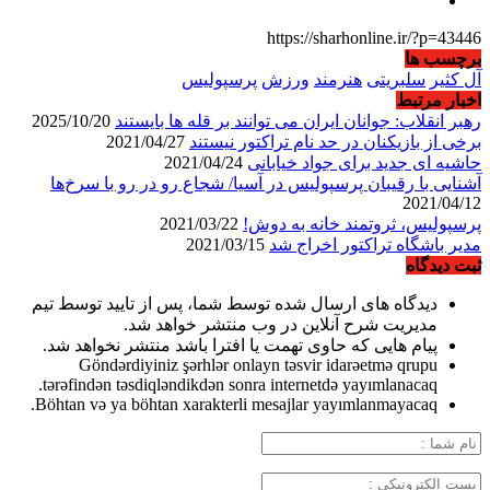
https://sharhonline.ir/?p=43446
برچسب ها
آل کثیر
سلبریتی
هنرمند
ورزش
پرسپولیس
اخبار مرتبط
رهبر انقلاب: جوانان ایران می توانند بر قله ها بایستند
2025/10/20
برخی از بازیکنان در حد نام تراکتور نیستند
2021/04/27
حاشیه ای جدید برای جواد خیابانی
2021/04/24
آشنایی با رقیبان پرسپولیس در آسیا/ شجاع رو در رو با سرخ‌ها
2021/04/12
پرسپولیس، ثروتمند خانه به دوش!
2021/03/22
مدیر باشگاه تراکتور اخراج شد
2021/03/15
ثبت دیدگاه
دیدگاه های ارسال شده توسط شما، پس از تایید توسط تیم
مدیریت شرح آنلاین در وب منتشر خواهد شد.
پیام هایی که حاوی تهمت یا افترا باشد منتشر نخواهد شد.
Göndərdiyiniz şərhlər onlayn təsvir idarəetmə qrupu
tərəfindən təsdiqləndikdən sonra internetdə yayımlanacaq.
Böhtan və ya böhtan xarakterli mesajlar yayımlanmayacaq.