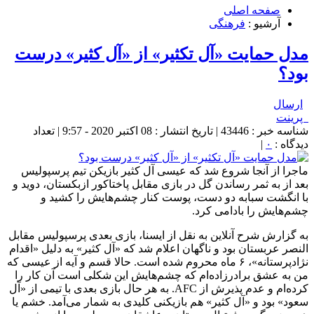
صفحه اصلی
آرشیو :
فرهنگی
مدل حمایت «آل تکثیر» از «آل کثیر» درست
بود؟
ارسال
پرینت
شناسه خبر : 43446 | تاریخ انتشار : 08 اکتبر 2020 - 9:57 | تعداد
دیدگاه :
۰
|
ماجرا از آنجا شروع شد که عیسی آل کثیر بازیکن تیم پرسپولیس
بعد از به ثمر رساندن گل در بازی مقابل پاختاکور ازبکستان، دوید و
با انگشت سبابه دو دست، پوست کنار چشم‌هایش را کشید و
چشم‌هایش را بادامی کرد.
به گزارش شرح آنلاین به نقل از ایسنا، بازی بعدی پرسپولیس مقابل
النصر عربستان بود و ناگهان اعلام شد که «آل کثیر» به دلیل «اقدام
نژادپرستانه»، ۶ ماه محروم شده است. حالا قسم و آیه از عیسی که
من به عشق برادرزاده‌ام که چشم‌هایش این شکلی است آن کار را
کرده‌ام و عدم پذیرش از AFC. به هر حال بازی بعدی با تیمی از «آل
سعود» بود و «آل کثیر» هم بازیکنی کلیدی به شمار می‌آمد. خشم یا