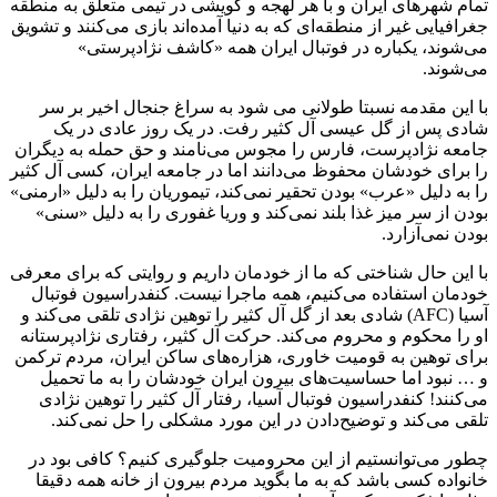
تمام شهرهای ایران و با هر لهجه و گویشی در تیمی متعلق به منطقه
جغرافیایی غیر از منطقه‌ای که به دنیا آمده‌اند بازی می‌کنند و تشویق
می‌شوند، یکباره در فوتبال ایران همه «کاشف نژادپرستی»
می‌شوند.
با این مقدمه نسبتا طولانی می شود به سراغ جنجال اخیر بر سر
شادی پس از گل عیسی آل کثیر رفت. در یک روز عادی در یک
جامعه نژادپرست، فارس را مجوس می‌نامند و حق حمله به دیگران
را برای خودشان محفوظ می‌دانند اما در جامعه ایران، کسی آل کثیر
را به دلیل «عرب» بودن تحقیر نمی‌کند، تیموریان را به دلیل «ارمنی»
بودن از سر میز غذا بلند نمی‌کند و وریا غفوری را به دلیل «سنی»
بودن نمی‌آزارد.
با این حال شناختی که ما از خودمان داریم و روایتی که برای معرفی
خودمان استفاده می‌کنیم، همه ماجرا نیست. کنفدراسیون فوتبال
آسیا (AFC) شادی بعد از گل آل کثیر را توهین نژادی تلقی می‌کند و
او را محکوم و محروم می‌کند. حرکت آل کثیر، رفتاری نژادپرستانه
برای توهین به قومیت خاوری، هزاره‌های ساکن ایران، مردم ترکمن
و … نبود اما حساسیت‌های بیرون ایران خودشان را به ما تحمیل
می‌کنند! کنفدراسیون فوتبال آسیا، رفتار آل کثیر را توهین نژادی
تلقی می‌کند و توضیح‌دادن در این مورد مشکلی را حل نمی‌کند.
چطور می‌توانستیم از این محرومیت جلوگیری کنیم؟ کافی بود در
خانواده کسی باشد که به ما بگوید مردم بیرون از خانه همه دقیقا