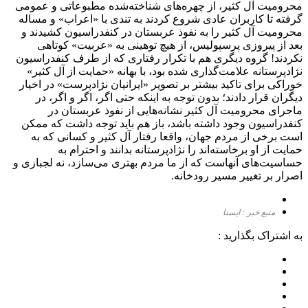
محرومیت آل کثیر، از چهره‌های شناخته‌شده مطبوعاتی و عمومی
گرفته تا کاربران عادی شروع کردند به تندی با «اعراب» و مساله
محرومیت آل کثیر را به نفوذ عربستان در کنفدراسیون کشیدند و
بعد از پیروزی پرسپولیس، از هیچ توهینی به «عربیت» کوتاهی
نکردند! گروه دیگری هم با تکرار رفتاری که از طرف کنفدراسیون
نژادپرستانه علامت‌گذاری شده بود، با بهانه «حمایت از آل کثیر»
خوراکی برای تاکید بیشتر بر تصویر «ایرانیان نژادپرست» در اخیار
دیگران قرار دادند؛ بدون توجه به اینکه حتی اگر، اگر و اگر، در
ماجرای محرومیت آل کثیر نشانه‌هایی از نفوذ عربستان در
کنفدراسیون وجود داشته باشد، باز هم باید توجه داشت که ممکن
است برخی از مردم جهان، واقعا رفتار آل کثیر و کسانی که به
حمایت از او برخاسته‌اند را نژادپرستانه بدانند و احترام به
حساسیت‌های آنهاست که از ما مردم بهتری می‌سازد، نه لجبازی و
اصرار بر تغییر مسیر رودخانه.
منبع خبر : ایسنا
به اشتراک بگذارید :