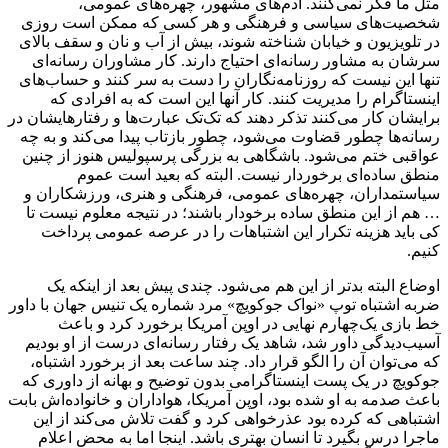
مثل ما فکر نمی‌کنند. آدم‌های مشهور، چهره‌های عمومی،
شخصیت‌های سیاسی و فرهنگی و هر کسی که ممکن است روزی
در تلویزیون و خیابان شناخته شوند، بیش از آب و نان و سقف بالای
سرشان به مشاور رسانه‌ای احتیاج دارند. کار مشاوران رسانه‌ای
تنها این نیست که روزنامه‌نگاران را دست به سر کنند و حساب‌های
اینستاگرام را مدیریت کنند. کار آنها این است که به افرادی که
برایشان کار می‌کنند تذکر دهند که تک‌تک عبارت‌ها و رفتارهایشان در
رسانه‌ها چطور قضاوت می‌شود، چطور بازتاب پیدا می‌کند و به چه
عواقبی ختم می‌شود. باشگاهی به بزرگی پرسپولیس هنوز از چنین
منطق ساده‌ای برخوردار نیست. البته که بعید است عموم
سیاستمداران، چهره‌های عمومی، فرهنگی و هنری، ورزشکاران و
… هم از این منطق ساده برخودار باشند؛ در نتیجه معلوم نیست تا
کی باید هزینه تکرار این اشتباهات را در عرصه عمومی پرداخت
کنیم.
اوضاع البته بدتر از این هم می‌شود. چندی پیش بعد از اینکه یک
ضربه اشتباه توپ «نواک جوکویچ» مرد شماره یک تنیس جهان با داور
خط بازی یک‌چهارم نهایی در اوپن آمریکا برخورد کرد و باعث
آسیب‌دیدگی داور شد، شاهد یک رفتار رسانه‌ای درست از او بودیم
که می‌توان آن را الگو قرار داد. چند ساعت بعد از برخورد اشتباه،
جوکویچ در یک پست اینستاگرامی بدون توضیح و بهانه از داوری که
باعث صدمه به او شده بود، اوپن آمریکا، هواداران و خانواده‌اش بابت
اشتباهی که کرده بود عذرخواهی کرد و گفت تلاش می‌کند از این
ماجرا درس بگیرد تا انسان بهتری باشد. اینجا اما به محض اعلام