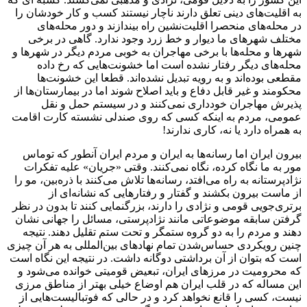
به اقلیت‌های دینی تعلق دارند ناچار نیستند کسب و کار خودشان را
در محله‌های منحصرا اقلیت‌نشین راه بیندازند و دور محله‌های
مختلف شهرهای ما دیوار و خط زرد وجود ندارد. گاهی در برخی
شهرها و محله‌ها با برخی مهاجران به خوبی مردم دیگر در شهرها و
محله‌های دیگر رفتار نشده است اما خشونت‌هایی که رخ داده
مقطعی بوده‌اند و به رویه تبدیل نشده‌اند. قطعا این خشونت‌ها
محکومند و غیر قابل دفاع و باید اصلاح شوند اما در بیمارستان‌ها از
پذیرش مهاجران خودداری نمی‌کنند و در سیستم حمل و نقل
عمومی، مردم به اینکه کسی که روی صندلی نشسته کارت اقامت
به همراه دارد یا نه، کاری ندارند!
بیرون ایران اما رسانه‌ها به ایران و مردم ایران آنطور که توماس
مور به ما نگاه کرده، نگاه نمی‌کنند. وقتی «جریان» علیه تفکرات
نژادپرستانه به راه می‌افتد، رسانه‌ها تلاش می‌کنند با ذره‌بین، مو را
از ماست بیرون بکشند و گفتار و رفتارهایی که نشانه‌ای از
برتری‌جویی قومی و نژادی را دارند، بزرگنمایی کنند تا بدون در نظر
گرفتن سابقه موضوعاتی مانند نژادپرستی، مسائل را جهانی نشان
دهند و مردم را به دو گروه ستمگر و تحت ستم تقلیل دهند. نتیجه
چنین رویکردی حساس‌شدن تمام نهادهای بین‌المللی به هر آن چیزی
است که بتوان از آن برداشتی دوگانه داشت. در نتیجه این نگاه است
که محرومیت در مرزهای ایران، تبعیض قومیتی خوانده می‌شود و
این مساله که در قلب ایران هم اوضاع خیلی بهتر از مناطق مرزی
نیست، کسی را قانع نخواهد کرد و در حالی که فوتبالیست‌هایی از