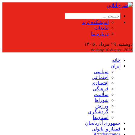
اندیشکده ترند
تبلیغات
درباره ما
دوشنبه, ۱۹ مرداد , ۱۴۰۵
Monday, 10 August , 2026
خانه
ایران
سیاسی
اجتماعی
اقتصادی
فرهنگی
سلامت
شوراها
ورزش
گردشگری
استان‌ها
جمهوری آذربایجان
قفقاز و آناتولی
Azərbaycanca