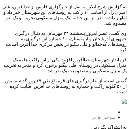
به گزارش شرح آنلاین به نقل از خبرگزاری فارس از خداآفرین، علی
امیری راد از اصابت ۱۰ راکت به روستاهای این شهرستان خبر داد و
اظهار داشت: در اثر این حادثه، یک منزل مسکونی تخریب و یک نفر
مصدوم شد.
وی گفت: عصر امروز(پنجشنبه ۲۴ مهرماه)، به دنبال درگیری
جمهوری آذربایجان و ارمنستان، ۱۰ خمپاره این درگیری به
روستاهای کدخدالو و قلی بیگلو در بخش مرکزی خدا آفرین اصابت
کرد.
فرماندار شهرستان خداآفرین افزود: یکی از این راکت ها به یک
منزل مسکونی در روستای قلی بیگلو برخورد کرد و منجر به تخریب
یک منزل مسکونی و مصدومیت یک نفر شد.
گفتنی است، از آغاز درگیری های قره باغ طی ۱۹ روز گذشته بیش
از ۵۰ گلوله راکت و خمپاره به روستاهای خداآفرین اصابت کرده
است.
منبع خبر : فارس
به اشتراک بگذارید :