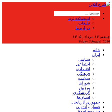
اندیشکده ترند
تبلیغات
درباره ما
جمعه, ۱۶ مرداد , ۱۴۰۵
Friday, 7 August , 2026
خانه
ایران
سیاسی
اجتماعی
اقتصادی
فرهنگی
سلامت
شوراها
ورزش
گردشگری
استان‌ها
جمهوری آذربایجان
قفقاز و آناتولی
Azərbaycanca