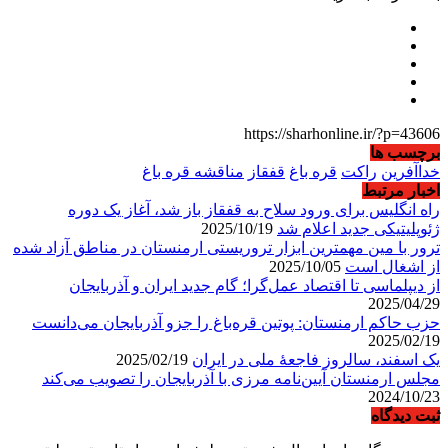
https://sharhonline.ir/?p=43606
برچسب ها
خداآفرین
راکت
قره باغ
قفقاز
مناقشه قره باغ
اخبار مرتبط
راه انگلیس برای ورود سلاح به قفقاز باز شد، آغاز یک دوره
ژئوپلیتیکی جدید اعلام شد
2025/10/19
ترور با مین مهمترین ابزار تروریستی ارمنستان در مناطق آزاد شده
از اشغال است
2025/10/05
از دیپلماسی تا اقتصاد عمل‌گرا؛ گام جدید ایران و آذربایجان
2025/04/29
حزب حاکم ارمنستان: پوتین قره‌باغ را جزو آذربایجان می‌دانست
2025/02/19
یک اسفند، سالروز فاجعۀ ملی در ایران
2025/02/19
مجلس ارمنستان آیین‌نامه مرزی با آذربایجان را تصویب می‌کند
2024/10/23
ثبت دیدگاه