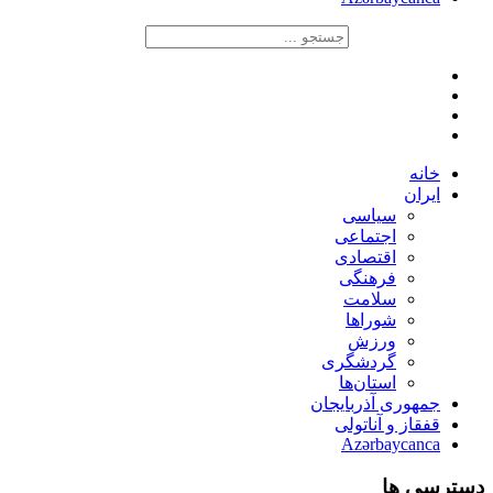
خانه
ایران
سیاسی
اجتماعی
اقتصادی
فرهنگی
سلامت
شوراها
ورزش
گردشگری
استان‌ها
جمهوری آذربایجان
قفقاز و آناتولی
Azərbaycanca
دسترسی ها