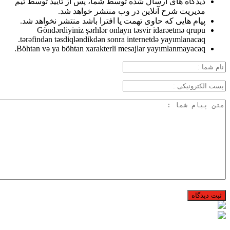
دیدگاه های ارسال شده توسط شما، پس از تایید توسط تیم
مدیریت شرح آنلاین در وب منتشر خواهد شد.
پیام هایی که حاوی تهمت یا افترا باشد منتشر نخواهد شد.
Göndərdiyiniz şərhlər onlayn təsvir idarəetmə qrupu
tərəfindən təsdiqləndikdən sonra internetdə yayımlanacaq.
Böhtan və ya böhtan xarakterli mesajlar yayımlanmayacaq.