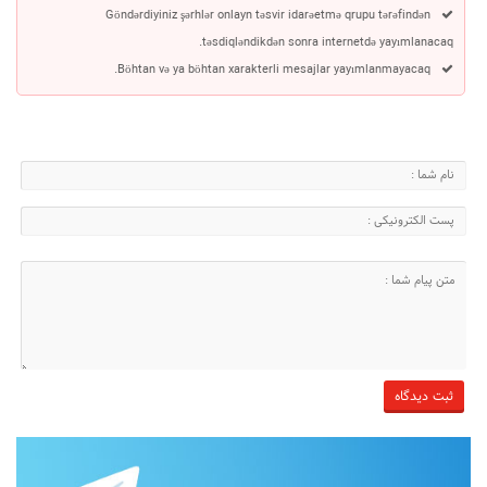
Göndərdiyiniz şərhlər onlayn təsvir idarəetmə qrupu tərəfindən
təsdiqləndikdən sonra internetdə yayımlanacaq.
Böhtan və ya böhtan xarakterli mesajlar yayımlanmayacaq.