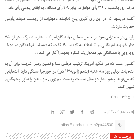
دست داده و با اختلافی کمتر (۲۲۲ در برابر ۲۱۲) اکثریت را در این مجلس در دست
دارند، روز یکشنبه با ۲۱۶ رأی موافق در برابر ۲۰۹ رأی مخالف به ابقای پلوسی رأی داد.
گفته می‌شود که در این رأی گیری پنج نماینده دموکرات از ریاست مجدد پلوسی
حمایت نکردند.
پلوسی در سخنرانی خود در صحن مجلس نمایندگان آمریکا با اشاره به مرگ بیش از ۳۵۰
هزار شهروند آمریکایی بر اثر ابتلاء به کووید -۱۹ گفت که «مجلس نمایندگان در دوران
رویارویی با مشکلاتی غیرمعمول یک کنگره جدید را آغاز می کند».
گفتنی است که در کنگره آمریکا، ترکیب مجلس سنا و تعیین رهبر اکثریت برای آن به
انتخابات نهایی روز سه شنبه (پنجم ژانویه/۱۶ دی) در جورجیا بستگی دارد؛ انتخاباتی
که می‌تواند چشم انداز دو سال نخست ریاست جمهوری جو بایدن را بطور چشمگیری
تعیین کند.
منبع خبر : رویترز
به اشتراک بگذارید :
https://sharhonline.ir/?p=44530
برچسب ها