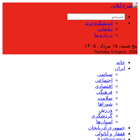
اندیشکده ترند
تبلیغات
درباره ما
پنج شنبه, ۱۵ مرداد , ۱۴۰۵
Thursday, 6 August , 2026
خانه
ایران
سیاسی
اجتماعی
اقتصادی
فرهنگی
سلامت
شوراها
ورزش
گردشگری
استان‌ها
جمهوری آذربایجان
قفقاز و آناتولی
Azərbaycanca