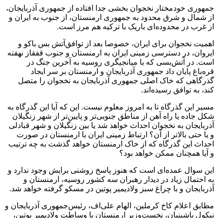
جمهوری خودمختار نخجوان بخشی جدا افتاده از جمهوری آذربایجان،
از شمال و شرق محدود به جمهوری ارمنستان، از جنوب به ایران و
از غرب در محدوده‌ای باریک با ترکیه هم‌ مرز است.
اهمیت نخجوان برای ایران، خصوصا بعد از توافق‌آتش بس باکو و
ایروان، در دسترسی زمینی ایران به ارمنستان و جنوب قفقاز نهفته
است. در آتش‌بسی که با میانجیگری روسیه به آخرین جنگ در
قره‌باغ پایان داد جمهوری آذربایجان و ارمنستان بر سر ایجاد
گذرگاهی که خاک اصلی جمهوری آذربایجان به نخجوان را متصل
کند، به توافق رسیده‌اند.
مسیر این گذرگاه تا به امروز معلوم نیست. این که آیا این گذرگاه به
شکل جاده یا راه آهن از مناطق جنوبی‌تر و پایین‌تر از شهر زنگیلان
آذربایجان به نخجوان احداث خواهد شد یا بین زنگیلان و شهر قبادلی
و یا حتی بالاتر از آن؟ ارتباط زمینی ایران با ارمنستان در صورت
احداث این گذرگاه که از خاک ارمنستان خواهد گذشت به چه ترتیب
و آیا همچنان ممکن خواهد بود؟
این سوال عمده‌ای است که هنوز پاسخ روشنی برایش وجود ندارد و
به احتمال زیاد در دیدار رهبران سه کشور روسیه، ارمنستان و
آذربایجان و با چراغ سبز ولادیمیر پوتین در مسکو گرفته خواهد شد.
مطابق اعلام کاخ کرملین، الهام علی‌اف، رئیس‌جمهوری آذربایجان و
نیکول پاشینیان، نخست‌وزیر ارمنستان با وساطت ولادیمیر پوتین،