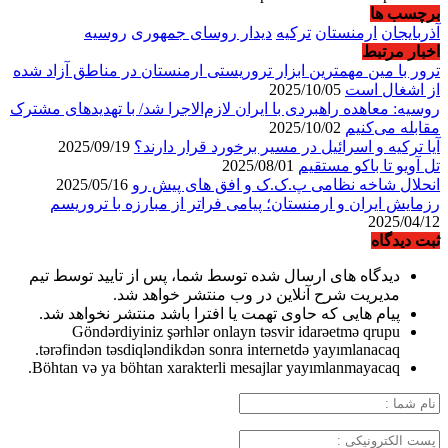
برچسب ها
آذربایجان
ارمنستان
ترکیه
دیدار روسای جمهوری
روسیه
اخبار مرتبط
ترور با مین مهمترین ابزار تروریستی ارمنستان در مناطق آزاد شده
از اشغال است
2025/10/05
روسیه: معاهده راهبردی با ایران لازم‌الاجرا شد/ با تهدیدهای مشترک
مقابله می‌کنیم
2025/10/02
آیا ترکیه و اسرائیل در مسیر برخورد قرار دارند؟
2025/09/19
تل آویو تا باکو مستقیم
2025/08/01
انحلال شاخه نظامی پ.ک.ک و افق های پیش رو
2025/05/16
رزمایش ایران و ارمنستان؛ پیامی فراتر از مبارزه با تروریسم
2025/04/12
ثبت دیدگاه
دیدگاه های ارسال شده توسط شما، پس از تایید توسط تیم
مدیریت شرح آنلاین در وب منتشر خواهد شد.
پیام هایی که حاوی تهمت یا افترا باشد منتشر نخواهد شد.
Göndərdiyiniz şərhlər onlayn təsvir idarəetmə qrupu
tərəfindən təsdiqləndikdən sonra internetdə yayımlanacaq.
Böhtan və ya böhtan xarakterli mesajlar yayımlanmayacaq.