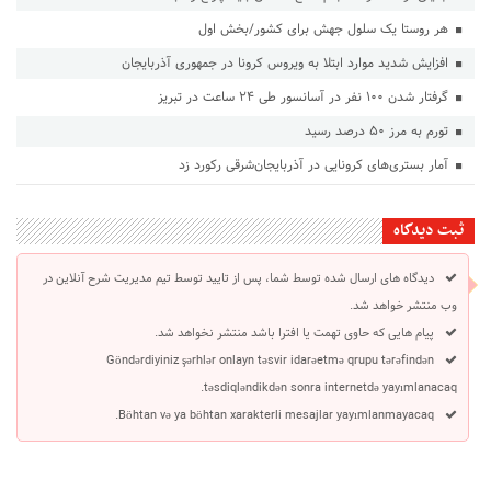
هر روستا یک سلول جهش برای کشور/بخش اول
افزایش شدید موارد ابتلا به ویروس کرونا در جمهوری آذربایجان
گرفتار شدن ۱۰۰ نفر در آسانسور طی ۲۴ ساعت در تبریز
تورم به مرز ۵۰ درصد رسید
آمار بستری‌های کرونایی در آذربایجان‌شرقی رکورد زد
ثبت دیدگاه
دیدگاه های ارسال شده توسط شما، پس از تایید توسط تیم مدیریت شرح آنلاین در
وب منتشر خواهد شد.
پیام هایی که حاوی تهمت یا افترا باشد منتشر نخواهد شد.
Göndərdiyiniz şərhlər onlayn təsvir idarəetmə qrupu tərəfindən
təsdiqləndikdən sonra internetdə yayımlanacaq.
Böhtan və ya böhtan xarakterli mesajlar yayımlanmayacaq.