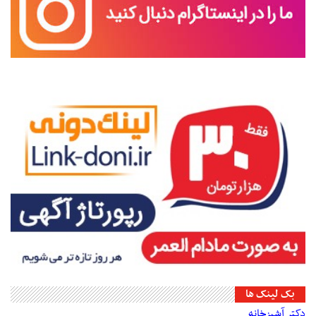
بک لینک ها
دکتر آشپزخانه