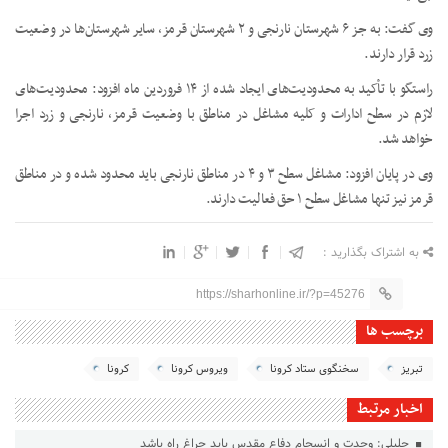
وی گفت: به جز ۶ شهرستان نارنجی و ۲ شهرستان قرمز، سایر شهرستان‌ها در وضعیت
زرد قرار دارند.
راستگو با تأکید به محدودیت‌های ایجاد شده از ۱۴ فروردین ماه افزود: محدودیت‌های
لازم در سطح ادارات و کلیه مشاغل در مناطق با وضعیت قرمز، نارنجی و زرد اجرا
خواهد شد.
وی در پایان افزود: مشاغل سطح ۳ و ۴ در مناطق نارنجی باید محدود شده و در مناطق
قرمز نیز تنها مشاغل سطح ۱ حق فعالیت دارند.
به اشتراک بگذارید :
https://sharhonline.ir/?p=45276
برچسب ها
تبریز
سخنگوی ستاد کرونا
ویروس کرونا
کرونا
اخبار مرتبط
جلیلی: وحدت و انسجام دفاع مقدس باید چراغ راه باشد