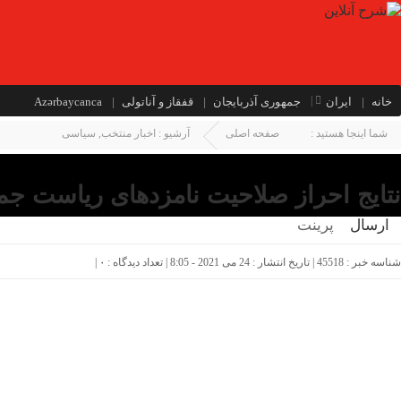
خانه
ایران
جمهوری آذربایجان
قفقاز و آناتولی
Azərbaycanca
شما اینجا هستید :
صفحه اصلی
آرشیو :
اخبار منتخب
,
سیاسی
نتایج احراز صلاحیت نامزدهای ریاست جم
ارسال
پرینت
شناسه خبر : 45518 | تاریخ انتشار : 24 می 2021 - 8:05 | تعداد دیدگاه :
۰
|