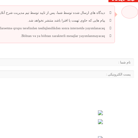
دیدگاه های ارسال شده توسط شما، پس از تایید توسط تیم مدیریت شرح آنلای
پیام هایی که حاوی تهمت یا افترا باشد منتشر نخواهد شد.
idarəetmə qrupu tərəfindən təsdiqləndikdən sonra internetdə yayımlanacaq.
Böhtan və ya böhtan xarakterli mesajlar yayımlanmayacaq.