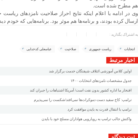
هم مطرح شده است.
وی در ادامه با اعلام اینکه نتایج احراز صلاحیت نامزدهای ریاست
ارسال کرده بودند، و برنامه‌ها هم موثر بود. برنامه‌هایی که خودم دید
به اشتراک بگذارید :
انتخابات
ریاست جمهوری
صلاحیت
عباسعلی کدخدایی
اخبار مرتبط
اولین کلاس‌ آموزشی ائتلاف شیفتگان خدمت برگزار شد
جدول مشخصات نامزدهای انتخابات ۱۴۰۰
افتخار ما اداره کشور بدون نفت است/ آمریکا اشتباهات را جبران کند
ترامپ: کاخ سفید دست دموکرات‌ها نمی‌افتد/شکست را نمی‌پذیرم
ترامپ با انتقال قدرت به بایدن موافقت کرد
واکنش جالب ترامپ به رویارویی هواداران مسلح خود با بایدن
ثبت دیدگاه