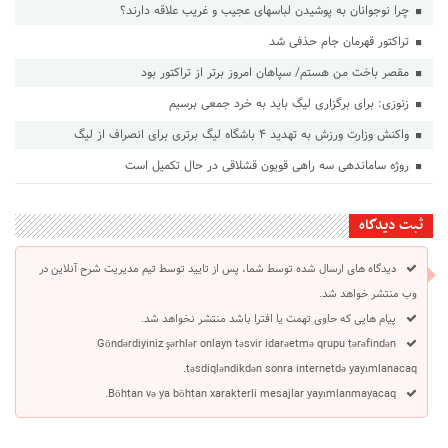
چرا نوجوانان به پوشیدن لباسهای عجیب و غریب علاقه دارند؟
تراکتور قهرمان جام حذفی شد
مقصر باخت من هستم/ سپاهان امروز برتر از تراکتور بود
زنوزی: برای برگزاری لیگ باید به خرد جمعی برسیم
واکنش وزارت ورزش به تهدید ۴ باشگاه لیگ برتری برای انصراف از لیگ
روژه ساماندهی سه راهی قویون قشلاقی در حال تکمیل است
ثبت دیدگاه
دیدگاه های ارسال شده توسط شما، پس از تایید توسط تیم مدیریت شرح آنلاین در
وب منتشر خواهد شد.
پیام هایی که حاوی تهمت یا افترا باشد منتشر نخواهد شد.
Göndərdiyiniz şərhlər onlayn təsvir idarəetmə qrupu tərəfindən
təsdiqləndikdən sonra internetdə yayımlanacaq.
Böhtan və ya böhtan xarakterli mesajlar yayımlanmayacaq.