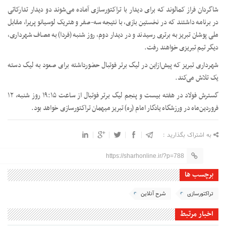
شاگردان فراز کمالوند که برای دیدار با تراکتورسازی آماده می‌شوند دو دیدار تدارکاتی
در برنامه داشتند که در نخستین بازی، با نتیجه سه-صفر و هتریک لوسیانو پریرا، مقابل
ملی پوشان تبریز به برتری رسیدند و در دیدار دوم، روز شنبه (فردا) به مصاف شهرداری،
دیگر تیم تبریزی خواهند رفت.
شهرداری تبریز که پیش‌ازاین در لیگ برتر فوتبال حضورداشته برای صعود به لیگ دسته
یک تلاش می‌کند.
گسترش فولاد در هفته بیست و پنجم لیگ برتر فوتبال از ساعت ۱۹:۱۵ روز شنبه، ۱۲
فروردین‌ماه در ورزشگاه یادگار امام (ره) تبریز میهمان تراکتورسازی خواهد بود.
به اشتراک بگذارید :
https://sharhonline.ir/?p=788
برچسب ها
تراکتورسازی
شرح آنلاین
اخبار مرتبط