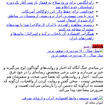
راه انگلیس برای ورود سلاح به قفقاز باز شد، آغاز یک دوره
ژئوپلیتیکی جدید اعلام شد
خودکشی برای حفظ دلار: این ژئوکالچر آمریکایی
ترور با مین مهمترین ابزار تروریستی ارمنستان در مناطق
آزاد شده از اشغال است
روسیه: معاهده راهبردی با ایران لازم‌الاجرا شد/ با تهدیدهای
مشترک مقابله می‌کنیم
همگرایی اقتصادی آذربایجان، ترکیه و اسرائیل؛ پیامدها و
راهبردهای ایران
یادداشت
آرشیو
مثل سال ۶۰؛ مزدوری، توهم، ترور
در میانه‌ی جنگ آنگاه که اخبار و روایت‌های گوناگون اوج می‌گیرند و
خیز بر می‌دارند و حتی برخی متخصص رسانه‌ای را در خود غرق
می‌کنند - اخبار و روایت‌هایی که بعضاً حتی صحت و سقم‌شان هم
مشخص نیست - سخن گفتن و روایت کردن از واقعیات، آن‌گونه که
هستند نه آن‌گونه که دشمن آن را بازنمایی می‌کند، اهمیت و
ضرورتی مضاعف پیدا می‌کند.
کیوان محله ای