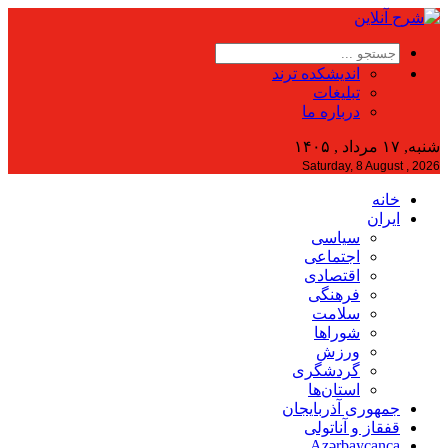
اندیشکده ترند
تبلیغات
درباره ما
شنبه, ۱۷ مرداد , ۱۴۰۵
Saturday, 8 August , 2026
خانه
ایران
سیاسی
اجتماعی
اقتصادی
فرهنگی
سلامت
شوراها
ورزش
گردشگری
استان‌ها
جمهوری آذربایجان
قفقاز و آناتولی
Azərbaycanca