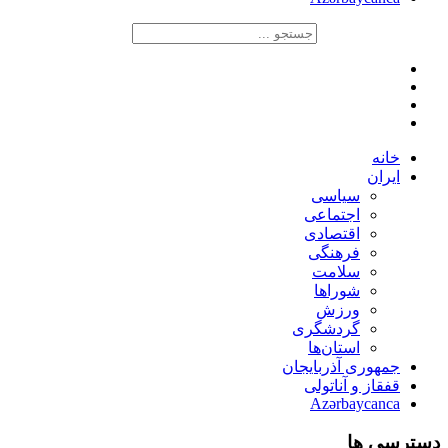
خانه
ایران
سیاسی
اجتماعی
اقتصادی
فرهنگی
سلامت
شوراها
ورزش
گردشگری
استان‌ها
جمهوری آذربایجان
قفقاز و آناتولی
Azərbaycanca
دسترسی ها