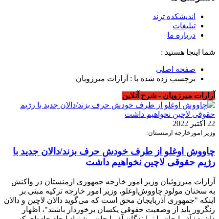
اندیشکده ترند
تبلیغات
درباره ما
شما اینجا هستید :
صفحه اصلی
برچسب زده شده با : آرارات میرزویان
آرارات میرزویان - شرح آنلاین
22 اکتبر 2022
وزیر امورخارجه ارمنستان:
چاووش اوغلو از طرف خودش حرف بزند/دالان جدید با
رژیم حقوقی لاچین نخواهیم داشت
آرارات میرزوئیان وزیر امور خارجه جمهوری ارمنستان در واکنش
به سخنان مولود چاووش‌اوغلو، وزیر امور خارجه ترکیه مبنی بر
اینکه "جمهوری آذربایجان محق است که می‌گوید دالان لاچین و دالان
زنگزور باید از وضعیت حقوقی یکسان برخوردار باشند"، اظهار
داشت: آذربایجان یا نمایندگان آذربایجان پیشنهاد ایجاد جاده‌ای که