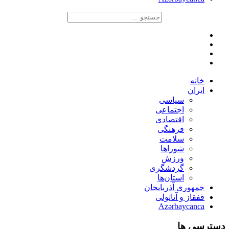
خانه
ایران
سیاسی
اجتماعی
اقتصادی
فرهنگی
سلامت
شوراها
ورزش
گردشگری
استان‌ها
جمهوری آذربایجان
قفقاز و آناتولی
Azərbaycanca
دسترسی ها