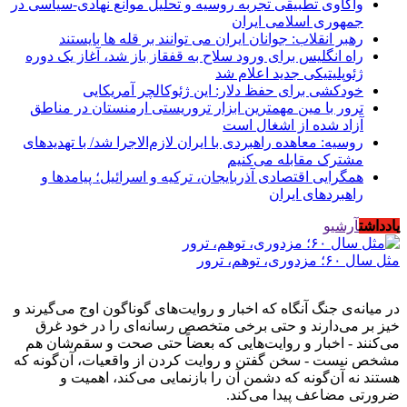
واکاوی تطبیقی تجربه روسیه و تحلیل موانع نهادی-سیاسی در
جمهوری اسلامی ایران
رهبر انقلاب: جوانان ایران می توانند بر قله ها بایستند
راه انگلیس برای ورود سلاح به قفقاز باز شد، آغاز یک دوره
ژئوپلیتیکی جدید اعلام شد
خودکشی برای حفظ دلار: این ژئوکالچر آمریکایی
ترور با مین مهمترین ابزار تروریستی ارمنستان در مناطق
آزاد شده از اشغال است
روسیه: معاهده راهبردی با ایران لازم‌الاجرا شد/ با تهدیدهای
مشترک مقابله می‌کنیم
همگرایی اقتصادی آذربایجان، ترکیه و اسرائیل؛ پیامدها و
راهبردهای ایران
یادداشت
آرشیو
مثل سال ۶۰؛ مزدوری، توهم، ترور
در میانه‌ی جنگ آنگاه که اخبار و روایت‌های گوناگون اوج می‌گیرند و
خیز بر می‌دارند و حتی برخی متخصص رسانه‌ای را در خود غرق
می‌کنند - اخبار و روایت‌هایی که بعضاً حتی صحت و سقم‌شان هم
مشخص نیست - سخن گفتن و روایت کردن از واقعیات، آن‌گونه که
هستند نه آن‌گونه که دشمن آن را بازنمایی می‌کند، اهمیت و
ضرورتی مضاعف پیدا می‌کند.