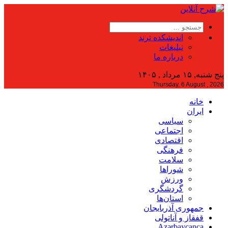
اندیشکده ترند
تبلیغات
درباره ما
پنج شنبه, ۱۵ مرداد , ۱۴۰۵
Thursday, 6 August , 2026
خانه
ایران
سیاسی
اجتماعی
اقتصادی
فرهنگی
سلامت
شوراها
ورزش
گردشگری
استان‌ها
جمهوری آذربایجان
قفقاز و آناتولی
Azərbaycanca