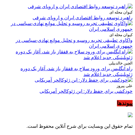
کیوان محله ای
راهبرد توسعه روابط اقتصادی ایران و اروپای شرقی
کیوان محله ای
واکاوی تطبیقی تجربه روسیه و تحلیل موانع نهادی-سیاسی در
جمهوری اسلامی ایران
الچین خالدبیلی
راه انگلیس برای ورود سلاح به قفقاز باز شد، آغاز یک دوره
ژئوپلیتیکی جدید اعلام شد
علی پیروز
خودکشی برای حفظ دلار: این ژئوکالچر آمریکایی
پیوندها
تمام حقوق این وبسایت برای شرح آنلاین محفوظ است.