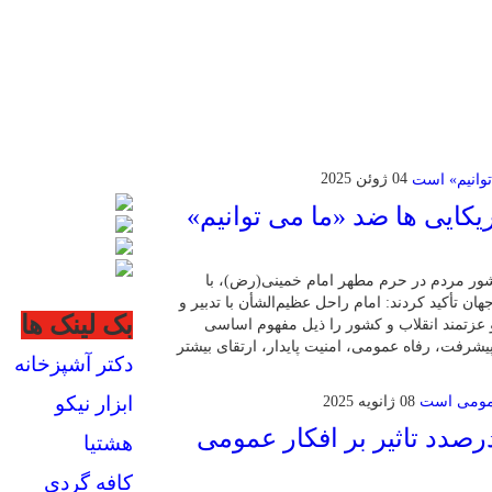
04 ژوئن 2025
یکایی ها ضد «ما می توانیم»
شور مردم در حرم مطهر امام خمینی(رض)، با
ن تأکید کردند: امام راحل عظیم‌الشأن با تدبیر و
بک لینک ها
و عزتمند انقلاب و کشور را ذیل مفهوم اساسی
پیشرفت، رفاه عمومی، امنیت پایدار، ارتقای بیشتر
دکتر آشپزخانه
ابزار نیکو
08 ژانویه 2025
رصدد تاثیر بر افکار عمومی
هشتیا
کافه گردی