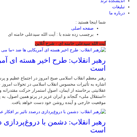
اندیشکده ترند
تبلیغات
درباره ما
شما اینجا هستید :
صفحه اصلی
برچسب زده شده با : آیت الله سیدعلی خامنه ای
آیت الله سیدعلی خامنه ای - شرح آنلاین
رهبر انقلاب: طرح اخیر هسته ای آمر
است
رهبر معظم انقلاب اسلامی صبح امروز در اجتماع عظیم و پر
اشاره به تأثیرات محسوس انقلاب اسلامی در تحولات امروز جها
عقلانیتی برخاسته از ایمان، اصولِ استمرار حرکت مقتدرانه 
«استقلال ملی» گنجاند و ایران عزیز در پرتو همین اصول، به 
موقعیت خارجی و آینده روشن خود دست خواهد یافت.
رهبر انقلاب: دشمن با دروغ‌پردازی د
است