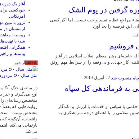
آغاز یک دوره ژ
وزه گرفتن در یوم الشک
خودکشی برای ح
آمریکایی
فتاء مراجع عظام تقلید واجب نیست. اما اگر کسی
ترور با مین م
ن، این فریضه را بجا آورد.
ارمنستان در م
روسیه: معاهده 
شد/ با تهدیده
ی فروشیم
همگرایی اقتصاد
پیامدها و راهب
لله خامنه‌ای رهبر معظم انقلاب اسلامی در آغاز
ختلف، کار جهادی و بی‌وقفه را از شرایط مهم رونق
یادداشت
آرشیو
مثل سال ۶۰؛ مزدوری، توهم، ترور
22 آوریل 2019
 به فرماندهی کل سپاه
در میانه‌ی جنگ آنگاه 
اوج می‌گیرند و خیز ب
متخصص رسانه‌ای را در
روایت‌هایی که بعضا
ر حکمی با سپاس از خدمات با ارزش و ماندگار
مشخص نیست - سخن گ
سین سلامی را با اعطای درجه سرلشکری به
واقعیات، آن‌گونه که 
بازنمایی می‌کند، اه
می‌کند.