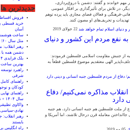
 مهم خواندند و گفتند: دشمن با دروغ‌پردازی،
جديدترين ها
یگر، در تلاش برای تأثیرگذاری بر افکار عمومی
اتی-فرهنگی و فعالان فضای مجازی باید پرده توهم
فروش اقساطی 
، تهدیدات و تحریف‌های او مصون کنند.
خرید قسطی با
22 جولای 2019
آسان
ساعت هوشمند MRG مدل ltra3
ه نفع مردم این کشور و دنیای
مثل سال ۶۰؛ مزدوری، توهم، ترور
دشمن همه با ه
‌رتبه از جنبش مقاومت اسلامی فلسطین فرمودند:
ف‌ناپذیر الهی معتقدیم موضوع فلسطین قطعاً به
بهترین ساعت 
راهبرد توسعه 
شرقی
راهنمای کامل
کودکان و نوجوا
انقلاب مذاکره نمی‌کنیم/ دفاع
راهنمای نهایی
 دارد
سال ۱۴۰۴ + نکات کلیدی
واکاوی تطبیقی
فاع از ملت فلسطین هم جنبه انسانی دارد، هم جنبه
نهادی-سیاسی 
جاانداختن معامله قرن درحال تلاشند، اما آمریکا و
رهبر انقلاب: جو
بایستند
راه انگلیس برا
05 مه 2019