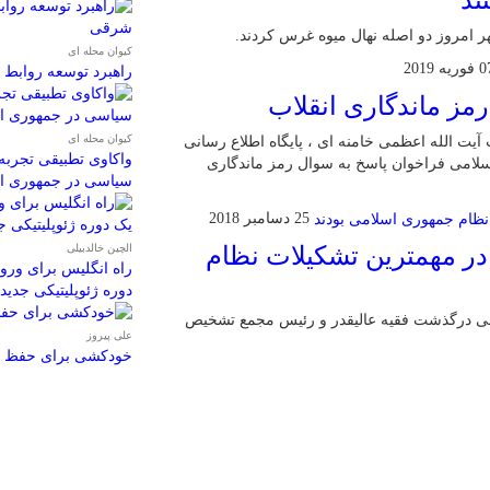
هر امروز دو اصله نهال میوه غرس کردند.
کیوان محله ای
وریه 2019
راهبرد توسعه روابط 
رمز ماندگاری انقلاب
کیوان محله ای
یت الله اعظمی خامنه ای ، پایگاه اطلاع رسانی
واکاوی تطبیقی تجربه 
سلامی فراخوان پاسخ به سوال رمز ماندگاری
سیاسی در جمهوری اس
25 دسامبر 2018
الچین خالدبیلی
 در مهمترین تشکیلات نظام
راه انگلیس برای ورود
دوره ژئوپلیتیکی جدید
امی درگذشت فقیه عالیقدر و رئیس مجمع تشخیص
علی پیروز
خودکشی برای حفظ دلا