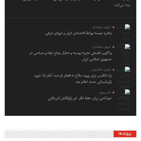
پیدا می‌کند.
کیوان محله ای
راهبرد توسعه روابط اقتصادی ایران و اروپای شرقی
کیوان محله ای
واکاوی تطبیقی تجربه روسیه و تحلیل موانع نهادی-سیاسی در
جمهوری اسلامی ایران
الچین خالدبیلی
راه انگلیس برای ورود سلاح به قفقاز باز شد، آغاز یک دوره
ژئوپلیتیکی جدید اعلام شد
علی پیروز
خودکشی برای حفظ دلار: این ژئوکالچر آمریکایی
پیوندها