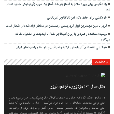
راه انگلیس برای ورود سلاح به قفقاز باز شد، آغاز یک دوره ژئوپلیتیکی جدید اعلام
شد
خودکشی برای حفظ دلار: این ژئوکالچر آمریکایی
ترور با مین مهمترین ابزار تروریستی ارمنستان در مناطق آزاد شده از اشغال است
روسیه: معاهده راهبردی با ایران لازم‌الاجرا شد/ با تهدیدهای مشترک مقابله
می‌کنیم
همگرایی اقتصادی آذربایجان، ترکیه و اسرائیل؛ پیامدها و راهبردهای ایران
یادداشت
مثل سال ۶۰؛ مزدوری، توهم، ترور
در میانه‌ی جنگ آنگاه که اخبار و روایت‌های گوناگون اوج می‌گیرند و خیز بر می‌دارند و
حتی برخی متخصص رسانه‌ای را در خود غرق می‌کنند - اخبار و روایت‌هایی که بعضاً
حتی صحت و سقم‌شان هم مشخص نیست - سخن گفتن و روایت کردن از واقعیات،
آن‌گونه که هستند نه آن‌گونه که دشمن آن را بازنمایی می‌کند، اهمیت و ضرورتی مضاعف