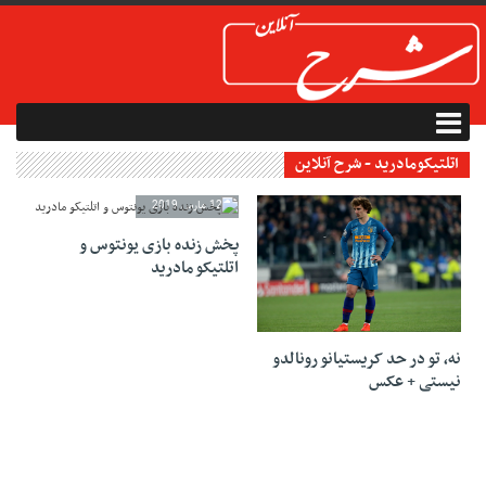
اتلتیکومادرید - شرح آنلاین
12 مارس 2019
پخش زنده بازی یونتوس و
اتلتیکو مادرید
13 مارس 2019
نه، تو در حد کریستیانو رونالدو
نیستی + عکس