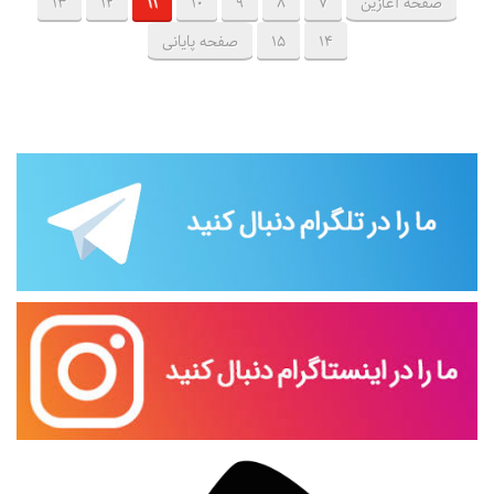
صفحه آغازین
7
8
9
10
11
12
13
14
15
صفحه پایانی