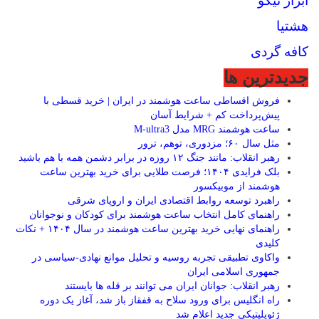
ابزار نیکو
هشتیا
کافه گردی
جديدترين ها
فروش اقساطی ساعت هوشمند در ایران | خرید قسطی با
پیش‌پرداخت کم + شرایط آسان
ساعت هوشمند MRG مدل M-ultra3
مثل سال ۶۰؛ مزدوری، توهم، ترور
رهبر انقلاب: مانند جنگ ۱۲ روزه در برابر دشمن همه با هم باشید
بلک فرایدی ۱۴۰۴؛ فرصت طلایی برای خرید بهترین ساعت
هوشمند از موبیکسور
راهبرد توسعه روابط اقتصادی ایران و اروپای شرقی
راهنمای کامل انتخاب ساعت هوشمند برای کودکان و نوجوانان
راهنمای نهایی خرید بهترین ساعت هوشمند در سال ۱۴۰۴ + نکات
کلیدی
واکاوی تطبیقی تجربه روسیه و تحلیل موانع نهادی-سیاسی در
جمهوری اسلامی ایران
رهبر انقلاب: جوانان ایران می توانند بر قله ها بایستند
راه انگلیس برای ورود سلاح به قفقاز باز شد، آغاز یک دوره
ژئوپلیتیکی جدید اعلام شد