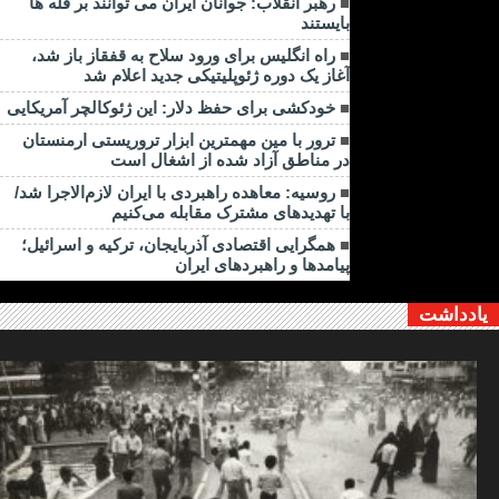
رهبر انقلاب: جوانان ایران می توانند بر قله ها
بایستند
راه انگلیس برای ورود سلاح به قفقاز باز شد،
آغاز یک دوره ژئوپلیتیکی جدید اعلام شد
خودکشی برای حفظ دلار: این ژئوکالچر آمریکایی
ترور با مین مهمترین ابزار تروریستی ارمنستان
در مناطق آزاد شده از اشغال است
روسیه: معاهده راهبردی با ایران لازم‌الاجرا شد/
با تهدیدهای مشترک مقابله می‌کنیم
همگرایی اقتصادی آذربایجان، ترکیه و اسرائیل؛
پیامدها و راهبردهای ایران
یادداشت