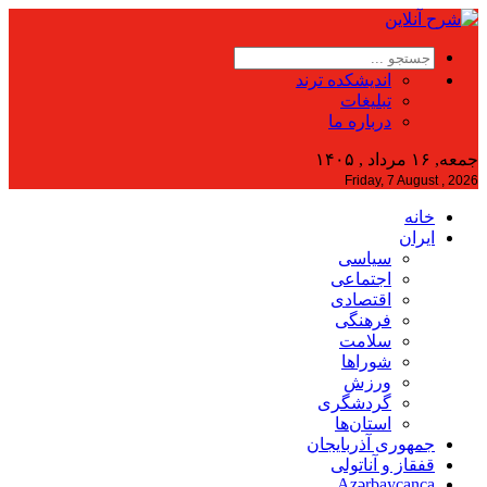
اندیشکده ترند
تبلیغات
درباره ما
جمعه, ۱۶ مرداد , ۱۴۰۵
Friday, 7 August , 2026
خانه
ایران
سیاسی
اجتماعی
اقتصادی
فرهنگی
سلامت
شوراها
ورزش
گردشگری
استان‌ها
جمهوری آذربایجان
قفقاز و آناتولی
Azərbaycanca