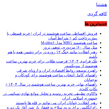
هشتیا
کافه گردی
جديدترين ها
فروش اقساطی ساعت هوشمند در ایران | خرید قسطی با
پیش‌پرداخت کم + شرایط آسان
ساعت هوشمند MRG مدل M-ultra3
مثل سال ۶۰؛ مزدوری، توهم، ترور
رهبر انقلاب: مانند جنگ ۱۲ روزه در برابر دشمن همه با هم
باشید
بلک فرایدی ۱۴۰۴؛ فرصت طلایی برای خرید بهترین ساعت
هوشمند از موبیکسور
راهبرد توسعه روابط اقتصادی ایران و اروپای شرقی
راهنمای کامل انتخاب ساعت هوشمند برای کودکان و
نوجوانان
راهنمای نهایی خرید بهترین ساعت هوشمند در سال ۱۴۰۴ +
نکات کلیدی
واکاوی تطبیقی تجربه روسیه و تحلیل موانع نهادی-سیاسی در
جمهوری اسلامی ایران
رهبر انقلاب: جوانان ایران می توانند بر قله ها بایستند
راه انگلیس برای ورود سلاح به قفقاز باز شد، آغاز یک دوره