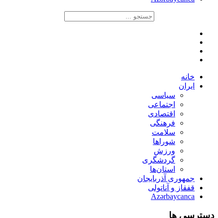
خانه
ایران
سیاسی
اجتماعی
اقتصادی
فرهنگی
سلامت
شوراها
ورزش
گردشگری
استان‌ها
جمهوری آذربایجان
قفقاز و آناتولی
Azərbaycanca
دسترسی ها