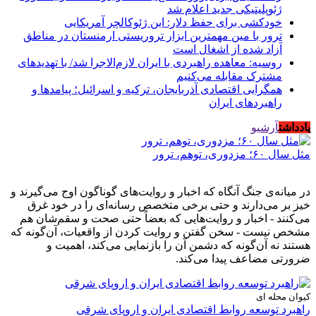
ژئوپلیتیکی جدید اعلام شد
خودکشی برای حفظ دلار: این ژئوکالچر آمریکایی
ترور با مین مهمترین ابزار تروریستی ارمنستان در مناطق
آزاد شده از اشغال است
روسیه: معاهده راهبردی با ایران لازم‌الاجرا شد/ با تهدیدهای
مشترک مقابله می‌کنیم
همگرایی اقتصادی آذربایجان، ترکیه و اسرائیل؛ پیامدها و
راهبردهای ایران
یادداشت
آرشیو
مثل سال ۶۰؛ مزدوری، توهم، ترور
در میانه‌ی جنگ آنگاه که اخبار و روایت‌های گوناگون اوج می‌گیرند و
خیز بر می‌دارند و حتی برخی متخصص رسانه‌ای را در خود غرق
می‌کنند - اخبار و روایت‌هایی که بعضاً حتی صحت و سقم‌شان هم
مشخص نیست - سخن گفتن و روایت کردن از واقعیات، آن‌گونه که
هستند نه آن‌گونه که دشمن آن را بازنمایی می‌کند، اهمیت و
ضرورتی مضاعف پیدا می‌کند.
کیوان محله ای
راهبرد توسعه روابط اقتصادی ایران و اروپای شرقی