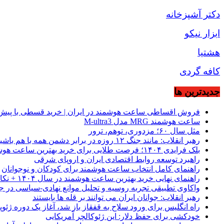
دکتر آشپزخانه
ابزار نیکو
هشتیا
کافه گردی
جديدترين ها
فروش اقساطی ساعت هوشمند در ایران | خرید قسطی با پیش‌
ساعت هوشمند MRG مدل M-ultra3
مثل سال ۶۰؛ مزدوری، توهم، ترور
رهبر انقلاب: مانند جنگ ۱۲ روزه در برابر دشمن همه با هم باشید
بلک فرایدی ۱۴۰۴؛ فرصت طلایی برای خرید بهترین ساعت هوشمند از موبیکسور
راهبرد توسعه روابط اقتصادی ایران و اروپای شرقی
راهنمای کامل انتخاب ساعت هوشمند برای کودکان و نوجوانان
راهنمای نهایی خرید بهترین ساعت هوشمند در سال ۱۴۰۴ + نکات کلیدی
واکاوی تطبیقی تجربه روسیه و تحلیل موانع نهادی-سیاسی در ج
رهبر انقلاب: جوانان ایران می توانند بر قله ها بایستند
راه انگلیس برای ورود سلاح به قفقاز باز شد، آغاز یک دوره ژئوپ
خودکشی برای حفظ دلار: این ژئوکالچر آمریکایی