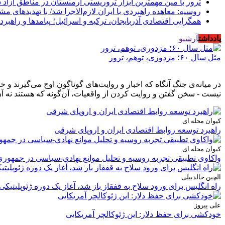
ترور با مین مهمترین ابزار تروریستی ارمنستان در مناطق آزاد
روسیه: معاهده راهبردی با ایران لازم‌الاجرا شد/ با تهدیدهای م
همگرایی اقتصادی آذربایجان، ترکیه و اسرائیل؛ پیامدها و راهبرد
یادداشت
آرشیو
مثل سال ۶۰؛ مزدوری، توهم، ترور
در میانه‌ی جنگ آنگاه که اخبار و روایت‌های گوناگون اوج می‌گیرند 
نیست - سخن گفتن و روایت کردن از واقعیات، آن‌گونه که هستند نه آن
کیوان محله ای
راهبرد توسعه روابط اقتصادی ایران و اروپای شرقی
کیوان محله ای
واکاوی تطبیقی تجربه روسیه و تحلیل موانع نهادی-سیاسی در جمهوری
الچین خالدبیلی
راه انگلیس برای ورود سلاح به قفقاز باز شد، آغاز یک دوره ژئوپلیتیکی
علی پیروز
خودکشی برای حفظ دلار: این ژئوکالچر آمریکایی