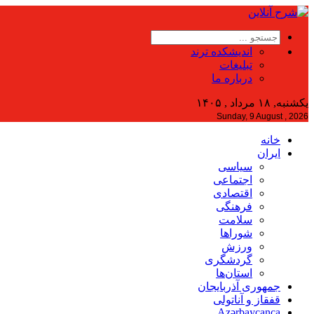
اندیشکده ترند
تبلیغات
درباره ما
یکشنبه, ۱۸ مرداد , ۱۴۰۵
Sunday, 9 August , 2026
خانه
ایران
سیاسی
اجتماعی
اقتصادی
فرهنگی
سلامت
شوراها
ورزش
گردشگری
استان‌ها
جمهوری آذربایجان
قفقاز و آناتولی
Azərbaycanca