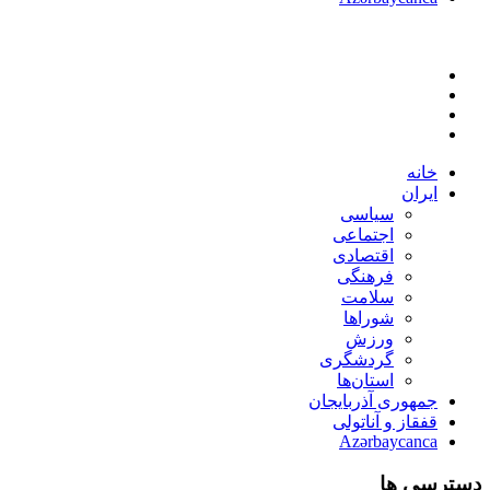
خانه
ایران
سیاسی
اجتماعی
اقتصادی
فرهنگی
سلامت
شوراها
ورزش
گردشگری
استان‌ها
جمهوری آذربایجان
قفقاز و آناتولی
Azərbaycanca
دسترسی ها