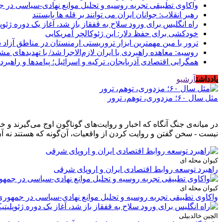
واکاوی تطبیقی تجربه روسیه و تحلیل موانع نهادی-سیاسی در ج
رهبر انقلاب: جوانان ایران می توانند بر قله ها بایستند
راه انگلیس برای ورود سلاح به قفقاز باز شد، آغاز یک دوره ژئوپ
خودکشی برای حفظ دلار: این ژئوکالچر آمریکایی
ترور با مین مهمترین ابزار تروریستی ارمنستان در مناطق آزاد
روسیه: معاهده راهبردی با ایران لازم‌الاجرا شد/ با تهدیدهای م
همگرایی اقتصادی آذربایجان، ترکیه و اسرائیل؛ پیامدها و راهبرد
یادداشت
آرشیو
مثل سال ۶۰؛ مزدوری، توهم، ترور
در میانه‌ی جنگ آنگاه که اخبار و روایت‌های گوناگون اوج می‌گیرند 
نیست - سخن گفتن و روایت کردن از واقعیات، آن‌گونه که هستند نه آن
کیوان محله ای
راهبرد توسعه روابط اقتصادی ایران و اروپای شرقی
کیوان محله ای
واکاوی تطبیقی تجربه روسیه و تحلیل موانع نهادی-سیاسی در جمهوری
الچین خالدبیلی