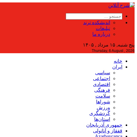
اندیشکده ترند
تبلیغات
درباره ما
پنج شنبه, ۱۵ مرداد , ۱۴۰۵
Thursday, 6 August , 2026
خانه
ایران
سیاسی
اجتماعی
اقتصادی
فرهنگی
سلامت
شوراها
ورزش
گردشگری
استان‌ها
جمهوری آذربایجان
قفقاز و آناتولی
Azərbaycanca