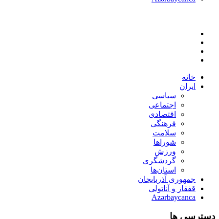
خانه
ایران
سیاسی
اجتماعی
اقتصادی
فرهنگی
سلامت
شوراها
ورزش
گردشگری
استان‌ها
جمهوری آذربایجان
قفقاز و آناتولی
Azərbaycanca
دسترسی ها