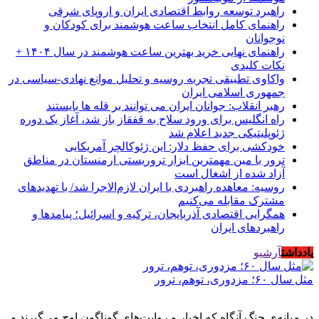
راهبرد توسعه روابط اقتصادی ایران و اروپای شرقی
راهنمای کامل انتخاب ساعت هوشمند برای کودکان و
نوجوانان
راهنمای نهایی خرید بهترین ساعت هوشمند در سال ۱۴۰۴ +
نکات کلیدی
واکاوی تطبیقی تجربه روسیه و تحلیل موانع نهادی-سیاسی در
جمهوری اسلامی ایران
رهبر انقلاب: جوانان ایران می توانند بر قله ها بایستند
راه انگلیس برای ورود سلاح به قفقاز باز شد، آغاز یک دوره
ژئوپلیتیکی جدید اعلام شد
خودکشی برای حفظ دلار: این ژئوکالچر آمریکایی
ترور با مین مهمترین ابزار تروریستی ارمنستان در مناطق
آزاد شده از اشغال است
روسیه: معاهده راهبردی با ایران لازم‌الاجرا شد/ با تهدیدهای
مشترک مقابله می‌کنیم
همگرایی اقتصادی آذربایجان، ترکیه و اسرائیل؛ پیامدها و
راهبردهای ایران
یادداشت
آرشیو
مثل سال ۶۰؛ مزدوری، توهم، ترور
در میانه‌ی جنگ آنگاه که اخبار و روایت‌های گوناگون اوج می‌گیرند و