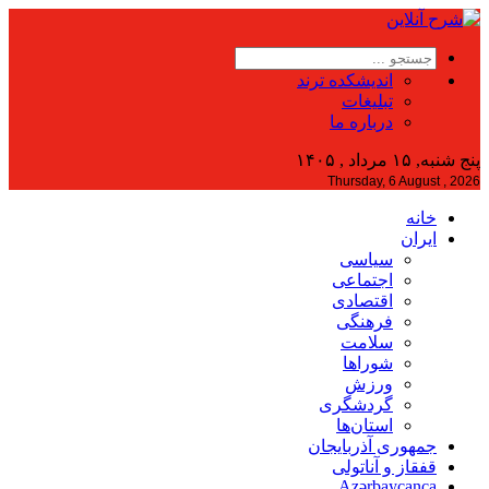
اندیشکده ترند
تبلیغات
درباره ما
پنج شنبه, ۱۵ مرداد , ۱۴۰۵
Thursday, 6 August , 2026
خانه
ایران
سیاسی
اجتماعی
اقتصادی
فرهنگی
سلامت
شوراها
ورزش
گردشگری
استان‌ها
جمهوری آذربایجان
قفقاز و آناتولی
Azərbaycanca