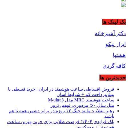
بک لینک ها
دکتر آشپزخانه
ابزار نیکو
هشتیا
کافه گردی
جديدترين ها
فروش اقساطی ساعت هوشمند در ایران | خرید قسطی با
پیش‌پرداخت کم + شرایط آسان
ساعت هوشمند MRG مدل M-ultra3
مثل سال ۶۰؛ مزدوری، توهم، ترور
رهبر انقلاب: مانند جنگ ۱۲ روزه در برابر دشمن همه با هم
باشید
بلک فرایدی ۱۴۰۴؛ فرصت طلایی برای خرید بهترین ساعت
هوشمند از موبیکسور