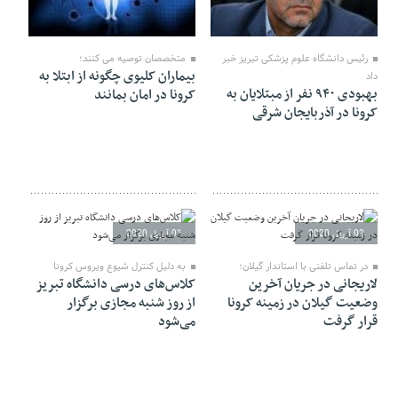
02 آوریل 2020
02 آوریل 2020
رئیس دانشگاه علوم پزشکی تبریز خبر
متخصصان توصیه می کنند؛
بیماران کلیوی چگونه از ابتلا به
داد
بهبودی ۹۴۰ نفر از مبتلایان به
کرونا در امان بمانند
کرونا در آذربایجان شرقی
02 آوریل 2020
01 آوریل 2020
در تماس تلفنی با استاندار گیلان؛
به دلیل کنترل شیوع ویروس کرونا
لاریجانی در جریان آخرین
کلاس‌های درسی دانشگاه تبریز
وضعیت گیلان در زمینه کرونا
از روز شنبه مجازی برگزار
قرار گرفت
می‌شود