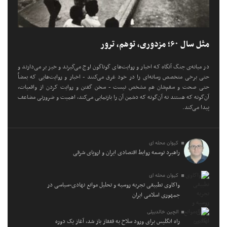
مثل سال ۶۰؛ مزدوری، توهم، ترور
در میانه‌ی جنگ آنگاه که اخبار و روایت‌های گوناگون اوج می‌گیرند و خیز بر می‌دارند و
حتی برخی متخصص رسانه‌ای را در خود غرق می‌کنند - اخبار و روایت‌هایی که بعضاً
حتی صحت و سقم‌شان هم مشخص نیست - سخن گفتن و روایت کردن از واقعیات،
آن‌گونه که هستند نه آن‌گونه که دشمن آن را بازنمایی می‌کند، اهمیت و ضرورتی مضاعف
پیدا می‌کند.
کیوان محله ای
راهبرد توسعه روابط اقتصادی ایران و اروپای شرقی
کیوان محله ای
واکاوی تطبیقی تجربه روسیه و تحلیل موانع نهادی-سیاسی در
جمهوری اسلامی ایران
الچین خالدبیلی
راه انگلیس برای ورود سلاح به قفقاز باز شد، آغاز یک دوره