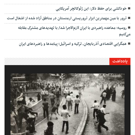
خودکشی برای حفظ دلار: این ژئوکالچر آمریکایی
ترور با مین مهمترین ابزار تروریستی ارمنستان در مناطق آزاد شده از اشغال است
روسیه: معاهده راهبردی با ایران لازم‌الاجرا شد/ با تهدیدهای مشترک مقابله
می‌کنیم
همگرایی اقتصادی آذربایجان، ترکیه و اسرائیل؛ پیامدها و راهبردهای ایران
یادداشت