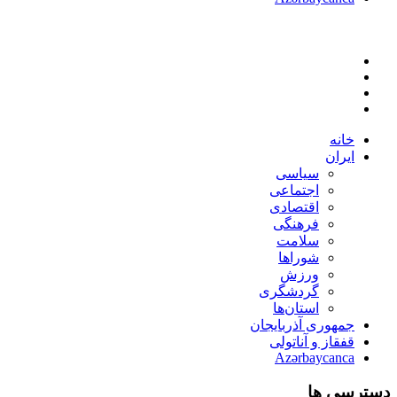
خانه
ایران
سیاسی
اجتماعی
اقتصادی
فرهنگی
سلامت
شوراها
ورزش
گردشگری
استان‌ها
جمهوری آذربایجان
قفقاز و آناتولی
Azərbaycanca
دسترسی ها