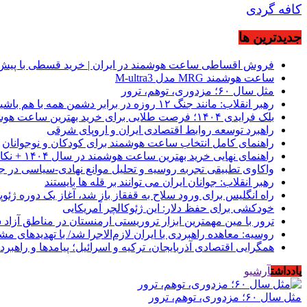
کافه گردی
جديدترين ها
فروش اقساطی ساعت هوشمند در ایران | خرید قسطی با پیش‌
ساعت هوشمند MRG مدل M-ultra3
مثل سال ۶۰؛ مزدوری، توهم، ترور
رهبر انقلاب: مانند جنگ ۱۲ روزه در برابر دشمن همه با هم باشید
بلک فرایدی ۱۴۰۴؛ فرصت طلایی برای خرید بهترین ساعت هوشمند از موبیکسور
راهبرد توسعه روابط اقتصادی ایران و اروپای شرقی
راهنمای کامل انتخاب ساعت هوشمند برای کودکان و نوجوانان
راهنمای نهایی خرید بهترین ساعت هوشمند در سال ۱۴۰۴ + نکات کلیدی
واکاوی تطبیقی تجربه روسیه و تحلیل موانع نهادی-سیاسی در ج
رهبر انقلاب: جوانان ایران می توانند بر قله ها بایستند
راه انگلیس برای ورود سلاح به قفقاز باز شد، آغاز یک دوره ژئوپ
خودکشی برای حفظ دلار: این ژئوکالچر آمریکایی
ترور با مین مهمترین ابزار تروریستی ارمنستان در مناطق آزاد
روسیه: معاهده راهبردی با ایران لازم‌الاجرا شد/ با تهدیدهای م
همگرایی اقتصادی آذربایجان، ترکیه و اسرائیل؛ پیامدها و راهبرد
یادداشت
آرشیو
مثل سال ۶۰؛ مزدوری، توهم، ترور