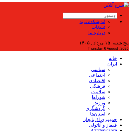
اندیشکده ترند
تبلیغات
درباره ما
پنج شنبه, ۱۵ مرداد , ۱۴۰۵
Thursday, 6 August , 2026
خانه
ایران
سیاسی
اجتماعی
اقتصادی
فرهنگی
سلامت
شوراها
ورزش
گردشگری
استان‌ها
جمهوری آذربایجان
قفقاز و آناتولی
Azərbaycanca