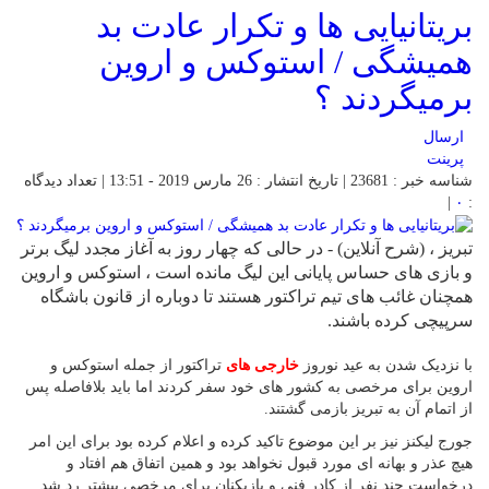
بریتانیایی ها و تکرار عادت بد
همیشگی / استوکس و اروین
برمیگردند ؟
ارسال
پرینت
شناسه خبر : 23681 | تاریخ انتشار : 26 مارس 2019 - 13:51 | تعداد دیدگاه
|
۰
:
تبریز ، (شرح آنلاین) - در حالی که چهار روز به آغاز مجدد لیگ برتر
و بازی های حساس پایانی این لیگ مانده است ، استوکس و اروین
همچنان غائب های تیم تراکتور هستند تا دوباره از قانون باشگاه
سرپیچی کرده باشند.
با نزدیک شدن به عید نوروز
خارجی های
تراکتور از جمله استوکس و
اروین برای مرخصی به کشور های خود سفر کردند اما باید بلافاصله پس
از اتمام آن به تبریز بازمی گشتند.
جورج لیکنز نیز بر این موضوع تاکید کرده و اعلام کرده بود برای این امر
هیچ عذر و بهانه ای مورد قبول نخواهد بود و همین اتفاق هم افتاد و
درخواست چند نفر از کادر فنی و بازیکنان برای مرخصی بیشتر رد شد.