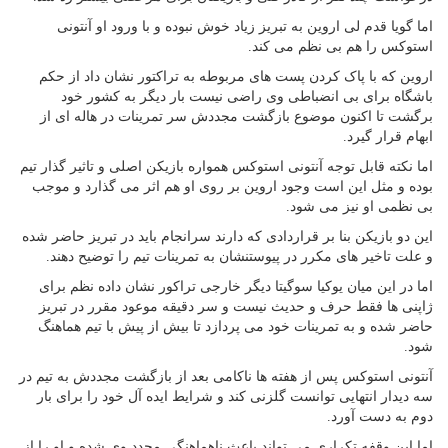
اما گویا قدم لی اروین به تبریز زیاد خوش نبوده و با ورود او آنتونی
استوکس را هم بی نظم می کند.
اروین که با پاک کردن پست های مربوطه به تراکتور نشان داد از حکم
باشگاه برای بی انضباطی وی راضی نیست بار دیگر به کشور خود
برگشت تا اکنون موضوع بازگشت مجددش سر تمرینات در هاله ای از
ابهام قرار گیرد.
اما نکته قابل توجه آنتونی استوکس همواره بازیکن اصلی و تاثیر گذار تیم
بوده و مثل این است وجود اروین بر روی او هم اثر می گذارد و موجب
بی نظمی او نیز می شود.
این دو بازیکن بنا بر قراردادی که دارند سرانجام باید در تبریز حاضر شده
و علت تاخیر های مکرر در پیوستنشان به تمرینات تیم را توضیح دهند.
اما در این میان یوکیا سوگیتا دیگر خارجی تراکور نشان داده نظم برای
ژاپنی ها فقط حرف و حدیث نیست و سر دقیقه موعود مقرر در تبریز
حاضر شده و به تمرینات خود می پردازد تا بیش از پیش با تیم هماهنگ
شود.
آنتونی استوکس پس از هفته ها ناکامی بعد از بازگشت مجددش به تیم در
سه دیدار انتهایی توانست گلزنی کند و شرایط ایده آل خود را برای بار
دوم به دست آورد.
اما این وقفه تکراری می تواند باعث ناهماهنگی مجدد وی شده و او را از