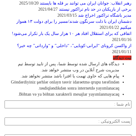
رهبر انقلاب: جوانان ایران می توانند بر قله ها بایستند
2025/10/20
برخی از بازیکنان در حد نام تراکتور نیستند
2021/04/27
مدیر باشگاه تراکتور اخراج شد
2021/03/15
دشمنان ایران با ذلت سرنگون شدند/مسیر را برای دولت ۱۳ هموار
میکنیم
2021/01/22
اتفاقی که برای استقلال افتاد هر ۱۰ هزار سال یک بار تکرار می‌شود!
2021/01/16
از واکسن کرونای “ایرانی-کوبایی”، “داخلی” و “وارداتی” چه خبر؟
2021/01/11
ثبت دیدگاه
دیدگاه های ارسال شده توسط شما، پس از تایید توسط تیم
مدیریت شرح آنلاین در وب منتشر خواهد شد.
پیام هایی که حاوی تهمت یا افترا باشد منتشر نخواهد شد.
Göndərdiyiniz şərhlər onlayn təsvir idarəetmə qrupu tərəfindən
təsdiqləndikdən sonra internetdə yayımlanacaq.
Böhtan və ya böhtan xarakterli mesajlar yayımlanmayacaq.