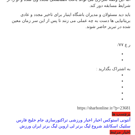
شرایط مسابقه دور کند.
باید دید مسئولان و مدیران باشگاه اینبار برای تاخیر مجدد و عادی
بریتانیایی ها دست به چه عملی می زنند تا پس از این سر زمان معین
شده در تبریز حاضر شوند.
ر ع ۷۷/
به اشتراک بگذارید :
https://sharhonline.ir/?p=23681
برچسب ها
آنتونی استوکس
اخبار
اخبار ورزشی
تراکتورسازی
جام خلیج فارس
سلتیک اسکاتلند
شروع لیگ برتر
لی اروین
لیگ برتر ایران
ورزش
اخبار مرتبط