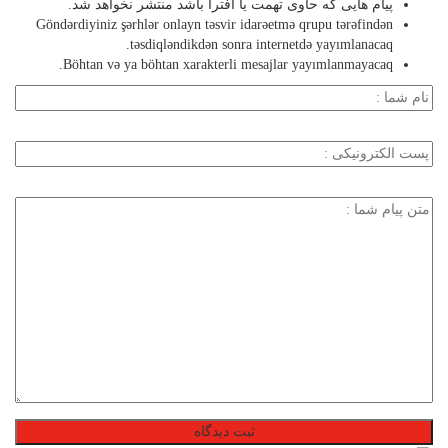
پیام هایی که حاوی تهمت یا افترا باشد منتشر نخواهد شد.
Göndərdiyiniz şərhlər onlayn təsvir idarəetmə qrupu tərəfindən
təsdiqləndikdən sonra internetdə yayımlanacaq.
Böhtan və ya böhtan xarakterli mesajlar yayımlanmayacaq.