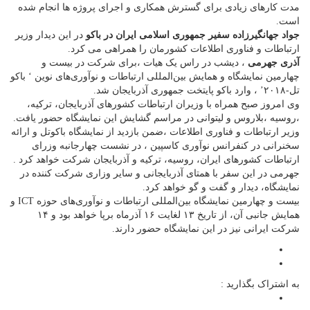
مدت کارهای زیادی برای گسترش همکاری و اجرای پروژه ها انجام شده
است.
جواد جهانگیرزاده سفیر جمهوری اسلامی ایران در باکو
در این دیدار وزیر
ارتباطات و فناوری اطلاعات کشورمان را همراهی می کرد.
آذری جهرمی
، دیشب در راس یک هیات ،برای شرکت در بیست و
چهارمین نمایشگاه و همایش بین‌المللی ارتباطات و نوآوری‌های نوین ‘ باکو
تل-۲۰۱۸’ ، وارد باکو پایتخت جمهوری آذربایجان شد.
وی امروز صبح همراه با وزیران ارتباطات کشورهای آذربایجان، ترکیه،
،روسیه ،بلاروس و لیتوانی در مراسم گشایش این نمایشگاه حضور یافت.
وزیر ارتباطات و فناوری اطلاعات ،ضمن بازدید از نمایشگاه باکوتل و ارائه
سخنرانی در کنفرانس نوآوری کاسپین ، در نشست چهارجانبه وزرای
ارتباطات کشورهای ایران، روسیه، ترکیه و آذربایجان شرکت خواهد کرد .
جهرمی در این سفر با همتای آذربایجانی و سایر وزاری شرکت کننده در
نمایشگاه، دیدار و‌ گفت و گو خواهد کرد.
بیست و چهارمین نمایشگاه بین‌المللی ارتباطات و نوآوری‌های حوزه ICT و
همایش جانبی آن، از تاریخ ۱۳ لغایت ۱۶ آذرماه برپا خواهد بود و ۱۴
شرکت ایرانی نیز در این نمایشگاه حضور دارند.
به اشتراک بگذارید :