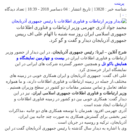
پرینت
شناسه خبر : 13828 | تاریخ انتشار : 04 دسامبر 2018 - 18:39 | تعداد دیدگاه
|
۰
:
محمد جواد آذری جهرمی وزیر ارتباطات و فناوری اطلاعات
جمهوری اسلامی ایران روز سه شنبه با الهام علی اف رییس
جمهوری آذربایجان دیدار و گفت و گو کرد.
شرح آنلاین – ایرنا: رئیس جمهوری آذربایجان
، در این دیدار از حضور وزیر
ارتباطات و فناوری اطلاعات ایران در
بیست و چهارمین نمایشگاه و
همایش باکو
تل
و همچنین حضور گسترده شرکت های ایرانی در این
نمایشگاه ابراز خرسندی کرد.
علی اف گفت: جمهوری آذربایجان و ایران همکاری خوبی در زمینه های
مختلف،از جمله در زمینه ارتباطات و فناوری اطلاعات دارند، و ما همواره
شاهد تعامل و تماس مستمر مقامات دو کشور در سطح وزیران هستیم .
وزیر ارتباطات و فناوری اطلاعات جمهوری اسلامی ایران
، نیز در این
دیدار گفت: همکاری خوبی بین دو کشور در زمینه فناوری اطلاعات و
ارتباطات ایجاد شده است .
آذری جهرمی افزود: همزمان با توسعه همکاری های دو جانبه ،مذاکرات
ثمر بخشی برای گسترش همکاری به صورت چند جانبه بین ایران،
آذربایجان، ترکیه و روسیه در جریان است .
وی با اشاره به دیدار سال گذشته با رئیس جمهوری آذربایجان گفت:در این