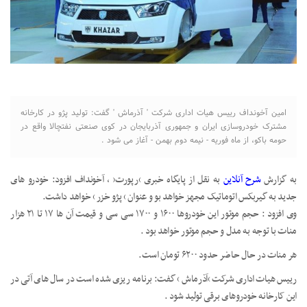
امین آخونداف رییس هیات اداری شرکت ' آذرماش ' گفت: تولید پژو در کارخانه
مشترک خودروسازی ایران و جمهوری آذربایجان در کوی صنعتی نفتچالا واقع در
حومه باکو، از ماه فوریه - نیمه دوم بهمن - آغاز می شود .
به گزارش
شرح آنلاین
به نقل از پایگاه خبری ‘رپورت’ ، آخونداف افزود: خودرو های
جدید به گیربکس اتوماتیک مجهز خواهد بو و عنوان ‘ پژو خزر ‘ خواهد داشت.
وی افزود : حجم موتور این خودروها ۱۶۰۰ و ۱۷۰۰ سی سی و قیمت آن ها ۱۷ تا ۲۱ هزار
منات با توجه به مدل و حجم موتور خواهد بود .
هر منات در حال حاضر حدود ۶۲۰۰ تومان است.
رییس هیات اداری شرکت ‘آذرماش ‘ گفت: برنامه ریزی شده است در سال های آتی در
این کارخانه خودروهای برقی تولید شود .