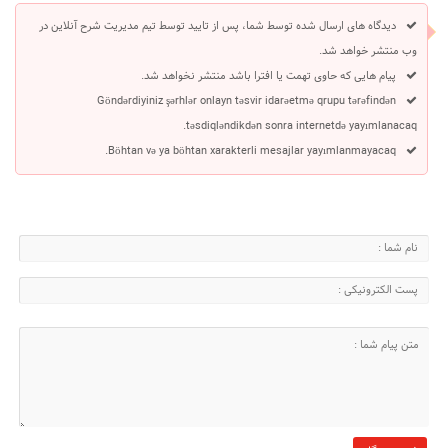
دیدگاه های ارسال شده توسط شما، پس از تایید توسط تیم مدیریت شرح آنلاین در
وب منتشر خواهد شد.
پیام هایی که حاوی تهمت یا افترا باشد منتشر نخواهد شد.
Göndərdiyiniz şərhlər onlayn təsvir idarəetmə qrupu tərəfindən
təsdiqləndikdən sonra internetdə yayımlanacaq.
Böhtan və ya böhtan xarakterli mesajlar yayımlanmayacaq.