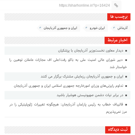
https://sharhonline.ir/?p=16424
برچسب ها
آذرماش
ایران خودرو
ایران و جمهوری آذربایجان
اخبار مرتبط
دیدار معاون نخست‌وزیر آذربایجان با پزشکیان
دبیر شورای عالی امنیت ملی به باکو رفت/علی اف مجازات عاملان توهین را
خواستار شد
ایران و جمهوری آذربایجان رزمایش مشترک برگزار می کنند
تداوم رایزنی‌های وزرای امورخارجه جمهوری اسلامی ایران و جمهوری آذربایجان
در برابر نیات دشمن صهیونیستی هوشیار باشید
قالیباف خطاب به رئیس پارلمان آذربایجان: هیچگونه تغییرات ژئوپلیتیکی را در
مرز نمی‌پذیریم
ثبت دیدگاه