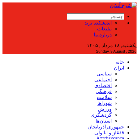
اندیشکده ترند
تبلیغات
درباره ما
یکشنبه, ۱۸ مرداد , ۱۴۰۵
Sunday, 9 August , 2026
خانه
ایران
سیاسی
اجتماعی
اقتصادی
فرهنگی
سلامت
شوراها
ورزش
گردشگری
استان‌ها
جمهوری آذربایجان
قفقاز و آناتولی
Azərbaycanca