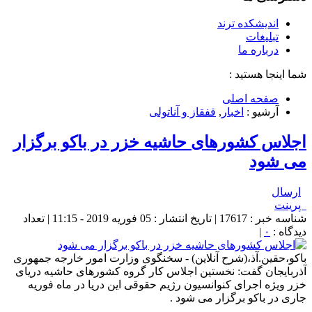
اندیشکده ترند
تبلیغات
درباره ما
شما اینجا هستید :
صفحه اصلی
آرشیو :
اخبار
,
قفقاز و آناتولی
اجلاس کشورهای حاشیه خزر در باکو برگزار
می شود
ارسال
پرینت
شناسه خبر : 17617 | تاریخ انتشار : 05 فوریه 2019 - 11:15 | تعداد
دیدگاه :
۰
|
باکو،حقین.آذ،(شرح آنلاین) - سخنگوی وزارت امور خارجه جمهوری
آذربایجان گفت: نخستین اجلاس کار گروه کشورهای حاشیه دریای
خزر ویژه اجرای کنوانسیون رژیم حقوقی این دریا در ماه فوریه
جاری در باکو برگزار می شود .