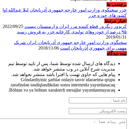
برچسب ها
خزر
سخنگوی وزارت امور خارجه جمهوری آذربایجان
لیلا عبدالله اوا
کشورهای حوزه خزر
اخبار مرتبط
کریدور زنگزور قطع کننده مرز ایران و ارمنستان نیست
2022/09/25
۹۵ درصد از خودروهای تولیدی کارخانه خزر به فروش رسید
2019/01/31
سخنگوی وزارت امور خارجه جمهوری آذربایجان: ایران شریک
مهمی برای جمهوری آذربایجان است
2018/11/06
ثبت دیدگاه
دیدگاه های ارسال شده توسط شما، پس از تایید توسط تیم
مدیریت شرح آنلاین در وب منتشر خواهد شد.
پیام هایی که حاوی تهمت یا افترا باشد منتشر نخواهد شد.
Göndərdiyiniz şərhlər onlayn təsvir idarəetmə qrupu
tərəfindən təsdiqləndikdən sonra internetdə yayımlanacaq.
Böhtan və ya böhtan xarakterli mesajlar yayımlanmayacaq.