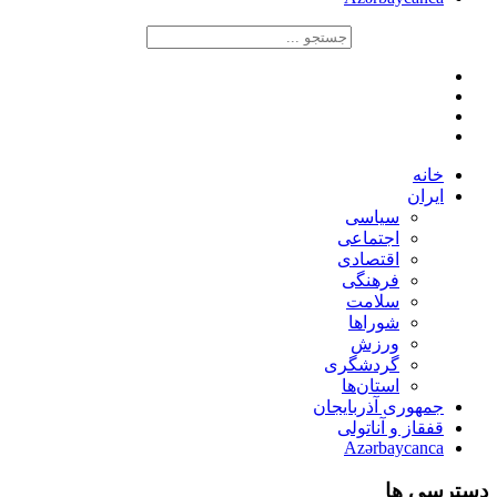
خانه
ایران
سیاسی
اجتماعی
اقتصادی
فرهنگی
سلامت
شوراها
ورزش
گردشگری
استان‌ها
جمهوری آذربایجان
قفقاز و آناتولی
Azərbaycanca
دسترسی ها