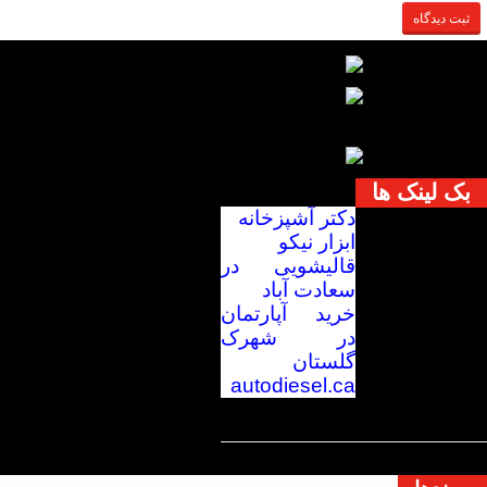
بک لینک ها
دکتر آشپزخانه
ابزار نیکو
قالیشویی در
سعادت آباد
خرید آپارتمان
در شهرک
گلستان
autodiesel.ca