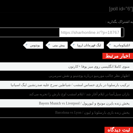
[poll id=”6″]
به اشتراک بگذارید :
https://sharhonline.ir/?p=18767
اتلتیکومادرید
لیگ قهرمانان اروپا
پیش بینی
یونتوس
اخبار مرتبط
منوی کاملا انگلیسی روی میز یوفا +کارتون
اظهار نظر جالب مورینیو درباره پوچتینو و نقش سرمربی
ترکیب بارسلونا در بازی حساس امشب / شیاطین سرخ علیه صدرنشین لیگ اسپانیا
باران سیل‌آسا در ایلام آغاز شد / ایلام امشب اوج بارش را تجربه می‌کند
پخش زنده بایرن مونیخ و لیورپول / Bayern Munich vs Liverpool
پخش زنده بازی بارسلونا و لیون / Barcelona vs Lyon
ثبت دیدگاه