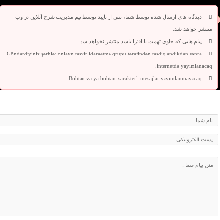
دیدگاه های ارسال شده توسط شما، پس از تایید توسط تیم مدیریت شرح آنلاین در وب
منتشر خواهد شد.
پیام هایی که حاوی تهمت یا افترا باشد منتشر نخواهد شد.
Göndərdiyiniz şərhlər onlayn təsvir idarəetmə qrupu tərəfindən təsdiqləndikdən sonra
internetdə yayımlanacaq.
Böhtan və ya böhtan xarakterli mesajlar yayımlanmayacaq.