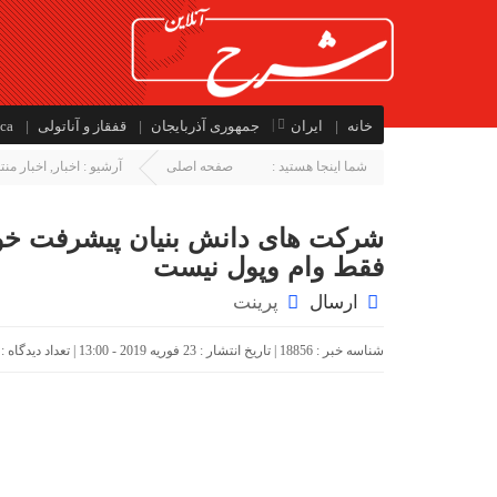
خانه
ایران
جمهوری آذربایجان
قفقاز و آناتولی
ca
شما اینجا هستید :
صفحه اصلی
آرشیو :
اخبار
,
اخبار من
شرکت های دانش بنیان پیشرفت خو
فقط وام وپول نیست
ارسال
پرینت
شناسه خبر : 18856 | تاریخ انتشار : 23 فوریه 2019 - 13:00 | تعداد دیدگاه :