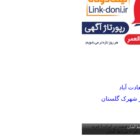
دت آباد
در شهرک گلستان
شمند در ایران | خرید قسطی با
یط آسان