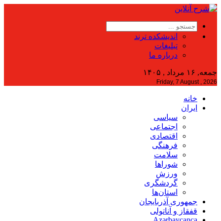
اندیشکده ترند
تبلیغات
درباره ما
جمعه, ۱۶ مرداد , ۱۴۰۵
Friday, 7 August , 2026
خانه
ایران
سیاسی
اجتماعی
اقتصادی
فرهنگی
سلامت
شوراها
ورزش
گردشگری
استان‌ها
جمهوری آذربایجان
قفقاز و آناتولی
Azərbaycanca