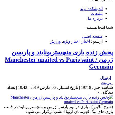
اندیشکده ترند
تبلیغات
درباره ما
شما اینجا هستید :
صفحه اصلی
آرشیو :
اخبار
,
اخبار ویژه
,
ورزش
پخش زنده بازی منچستریونایتد و پاریسن
ژرمن / Manchester unaited vs Paris saint
Germain
ارسال
پرینت
شناسه خبر : 19718 | تاریخ انتشار : 06 مارس 2019 - 19:42 | تعداد
دیدگاه :
۰
|
(شرح آنلاین ) - بازی دو تیم پارسن ژرمن و منچستر یونایتد در قالب
بازی های لیگ قهرمانان اروپا امشب برگزار می شود.