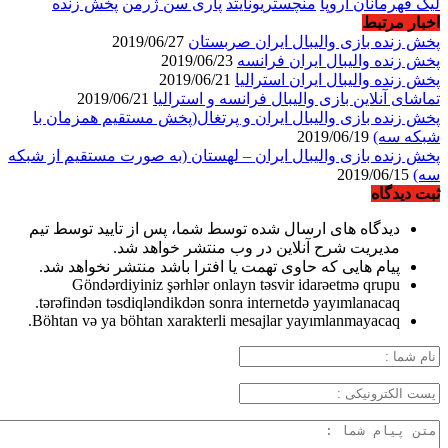
لیگ قهرمانان اروپا
منچستریونایتد
پاری سن ژرمن
پخش زنده
اخبار مرتبط
پخش زنده بازی والیبال ایران صربستان
2019/06/27
پخش زنده والیبال ایران فرانسه
2019/06/23
پخش زنده والیبال ایران استرالیا
2019/06/21
تماشای آنلاین بازی والیبال فرانسه و استرالیا
2019/06/21
پخش زنده بازی والیبال ایران و پرتغال(پخش مستقیم همزمان با
شبکه سه)
2019/06/19
پخش زنده بازی والیبال ایران – لهستان (به صورت مستقیم از شبکه
سه)
2019/06/15
ثبت دیدگاه
دیدگاه های ارسال شده توسط شما، پس از تایید توسط تیم
مدیریت شرح آنلاین در وب منتشر خواهد شد.
پیام هایی که حاوی تهمت یا افترا باشد منتشر نخواهد شد.
Göndərdiyiniz şərhlər onlayn təsvir idarəetmə qrupu
tərəfindən təsdiqləndikdən sonra internetdə yayımlanacaq.
Böhtan və ya böhtan xarakterli mesajlar yayımlanmayacaq.