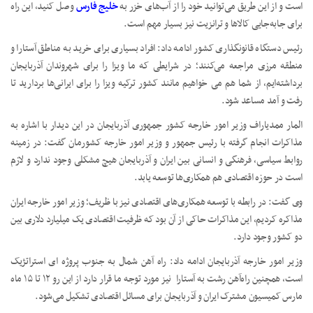
است و از این طریق می‌توانید خود را از آب‌های خزر به
خلیج فارس
وصل کنید، این راه
برای جابه‌جایی کالاها و ترانزیت نیز بسیار مهم است.
رئیس دستگاه قانونگذاری کشور ادامه داد: افراد بسیاری برای خرید به مناطق آستارا و
منطقه مرزی مراجعه می‌کنند؛ در شرایطی که ما ویزا را برای شهروندان آذربایجان
برداشته‌ایم، از شما هم می خواهیم مانند کشور ترکیه ویزا را برای ایرانی‌ها بردارید تا
رفت و آمد مساعد شود.
المار ممدیاراف وزیر امور خارجه کشور جمهوری آذربایجان در این دیدار با اشاره به
مذاکرات انجام گرفته با رئیس جمهور و وزیر امور خارجه کشورمان گفت: در زمینه
روابط سیاسی، فرهنگی و انسانی بین ایران و آذربایجان هیچ مشکلی وجود ندارد و لازم
است در حوزه اقتصادی هم همکاری‌ها توسعه یابد.
وی گفت: در رابطه با توسعه همکاری‌های اقتصادی نیز با ظریف؛ وزیر امور خارجه ایران
مذاکره کردیم، این مذاکرات حاکی از آن بود که ظرفیت اقتصادی یک میلیارد دلاری بین
دو کشور وجود دارد.
وزیر امور خارجه آذربایجان ادامه داد: راه آهن شمال به جنوب پروژه ای استراتژیک
است، همچنین راه‌آهن رشت به آستارا نیز مورد توجه ما قرار دارد از این رو ۱۲ تا ۱۵ ماه
مارس کمیسیون مشترک ایران و آذربایجان برای مسائل اقتصادی تشکیل می‌شود.