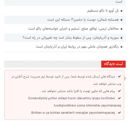
است
تل آویو تا باکو مستقیم
همسایه شمالی؛ دوست یا دشمن؟! مسئله این است
مخالفان ارمنی: توافق صلح، تسلیم و اجرای خواسته‌های باکو است
سوریه و آذربایجان: پس از سقوط بشار اسد چه تغییراتی در راه است؟
زنگه‌زور همچنان عاملی مهم در روابط ایران و آذربایجان است
ثبت دیدگاه
دیدگاه های ارسال شده توسط شما، پس از تایید توسط تیم مدیریت شرح آنلاین در
وب منتشر خواهد شد.
پیام هایی که حاوی تهمت یا افترا باشد منتشر نخواهد شد.
Göndərdiyiniz şərhlər onlayn təsvir idarəetmə qrupu tərəfindən
təsdiqləndikdən sonra internetdə yayımlanacaq.
Böhtan və ya böhtan xarakterli mesajlar yayımlanmayacaq.