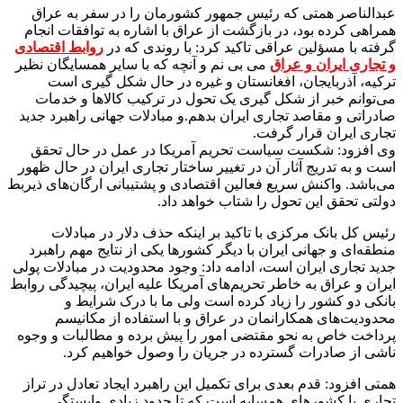
عبدالناصر همتی که رئیس جمهور کشورمان را در سفر به عراق
همراهی کرده بود، در بازگشت از عراق با اشاره به توافقات انجام
گرفته با مسؤلین عراقی تاکید کرد: با روندی که در
روابط اقتصادی
و تجاری ایران و عراق
می بی نم و آنچه که با سایر همسایگان نظیر
ترکیه، آذربایجان، افغانستان و غیره در حال شکل گیری است
می‌توانم خبر از شکل گیری یک تحول در ترکیب کالاها و خدمات
صادراتی و مقاصد تجاری ایران بدهم.و مبادلات جهانی راهبرد جدید
تجاری ایران قرار گرفت.
وی افزود: شکست سیاست تحریم آمریکا در عمل در حال تحقق
است و به تدریج آثار آن در تغییر ساختار تجاری ایران در حال ظهور
می‌باشد. واکنش سریع فعالین اقتصادی و پشتیبانی ارگان‌های ذیربط
دولتی تحقق این تحول را شتاب خواهد داد.
رئیس کل بانک مرکزی با تاکید بر اینکه حذف دلار در مبادلات
منطقه‌ای و جهانی ایران با دیگر کشورها یکی از نتایج مهم راهبرد
جدید تجاری ایران است، ادامه داد: وجود محدودیت در مبادلات پولی
ایران و عراق به خاطر تحریم‌های آمریکا علیه ایران، پیچیدگی روابط
بانکی دو کشور را زیاد کرده است ولی ما با درک شرایط و
محدودیت‌های همکارانمان در عراق و با استفاده از مکانیسم
پرداخت خاص به نحو مقتضی امور را پیش برده و مطالبات و وجوه
ناشی از صادرات گسترده در جریان را وصول خواهیم کرد.
همتی افزود: قدم بعدی برای تکمیل این راهبرد ایجاد تعادل در تراز
تجاری با کشورهای همسایه است که تا حدود زیادی وابستگی