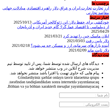
برچسب ها
ارز
تجارت
تجارت ایران و عراق
دلار
راهبرد اقتصادی
مبادلات جهانی
مقاصد تجارتی
اخبار مرتبط
خودکشی برای حفظ دلار: این ژئوکالچر آمریکایی
2025/10/13
از دیپلماسی تا اقتصاد عمل‌گرا؛ گام جدید ایران و آذربایجان
2025/04/29
ایلان ماسک چین را تهدید کرد
2021/03/21
دلار پایین رفت
2021/03/03
آینده بازارهای سرمایه، ارز و مسکن چه می‌شود؟
2021/02/18
دلار ثابت ماند
2021/02/09
ثبت دیدگاه
دیدگاه های ارسال شده توسط شما، پس از تایید توسط تیم
مدیریت شرح آنلاین در وب منتشر خواهد شد.
پیام هایی که حاوی تهمت یا افترا باشد منتشر نخواهد شد.
Göndərdiyiniz şərhlər onlayn təsvir idarəetmə qrupu
tərəfindən təsdiqləndikdən sonra internetdə yayımlanacaq.
Böhtan və ya böhtan xarakterli mesajlar yayımlanmayacaq.