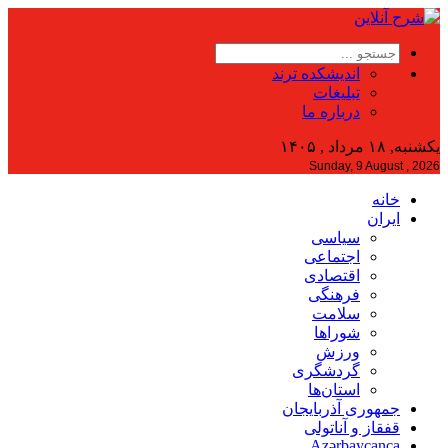
اندیشکده ترند
تبلیغات
درباره ما
یکشنبه, ۱۸ مرداد , ۱۴۰۵
Sunday, 9 August , 2026
خانه
ایران
سیاسی
اجتماعی
اقتصادی
فرهنگی
سلامت
شوراها
ورزش
گردشگری
استان‌ها
جمهوری آذربایجان
قفقاز و آناتولی
Azərbaycanca