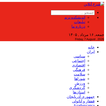
اندیشکده ترند
تبلیغات
درباره ما
جمعه, ۱۶ مرداد , ۱۴۰۵
Friday, 7 August , 2026
خانه
ایران
سیاسی
اجتماعی
اقتصادی
فرهنگی
سلامت
شوراها
ورزش
گردشگری
استان‌ها
جمهوری آذربایجان
قفقاز و آناتولی
Azərbaycanca