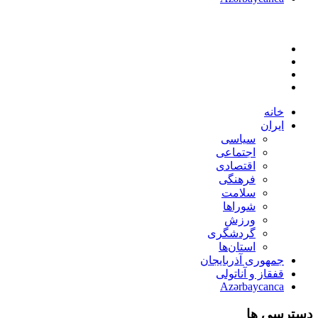
خانه
ایران
سیاسی
اجتماعی
اقتصادی
فرهنگی
سلامت
شوراها
ورزش
گردشگری
استان‌ها
جمهوری آذربایجان
قفقاز و آناتولی
Azərbaycanca
دسترسی ها