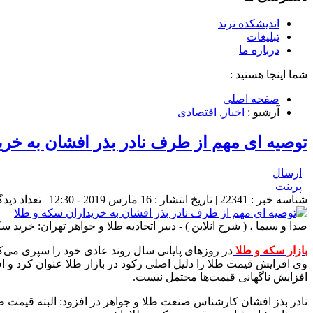
اندیشکده ترند
تبلیغات
درباره ما
شما اینجا هستید :
صفحه اصلی
آرشیو :
اخبار
,
اقتصادی
توصیه ای مهم از طرف نادر بذر افشان به خری
ارسال
پرینت
شناسه خبر : 22341 | تاریخ انتشار : 16 مارس 2019 - 12:30 | تعداد دیدگاه :
صدا و سیما ، ( شرح انلاین ) - دبیر اتحادیه طلا و جواهر تهران: خرید س
بازار سکه و طلا
در روز‌های پایانی سال روند عادی خود را سپری می‌کند 
وی افزایش قیمت طلا را دلیل اصلی رکود در بازار طلا عنوان کرد و اف
افزایش ناگهانی قیمت‌ها محتمل نیست.
نادر بذز افشان کارشناس صنعت طلا و جواهر در افزود: البته قیمت طل