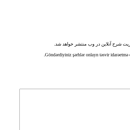
ریت شرح آنلاین در وب منتشر خواهد شد.
Göndərdiyiniz şərhlər onlayn təsvir idarəetmə 