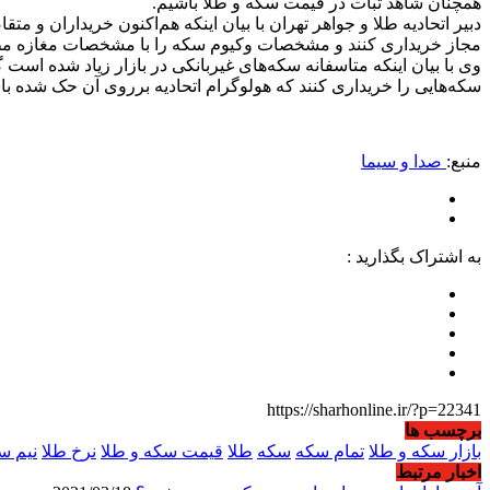
همچنان شاهد ثبات در قیمت سکه و طلا باشیم.
دبیر اتحادیه طلا و جواهر تهران با بیان اینکه هم‌اکنون خریداران و م
مجاز خریداری کنند و مشخصات وکیوم سکه را با مشخصات مغازه مطاب
وی با بیان اینکه متاسفانه سکه‌های غیربانکی در بازار زیاد شده ا
سکه‌هایی را خریداری کنند که هولوگرام اتحادیه برروی آن حک شده با
منبع:
صدا و سیما
به اشتراک بگذارید :
https://sharhonline.ir/?p=22341
برچسب ها
بازار سکه و طلا
تمام سکه
سکه
طلا
قیمت سکه و طلا
نرخ طلا
نیم س
اخبار مرتبط