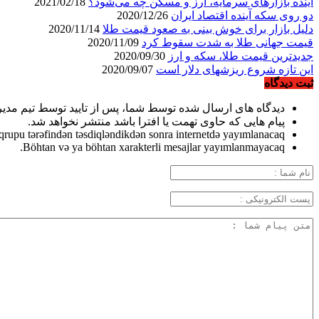
آینده بازارهای سرمایه، ارز و مسکن چه می‌شود؟
2021/02/18
دو روی سکه آینده اقتصاد ایران
2020/12/26
دلیل بازار برای خوش بینی به صعود قیمت طلا
2020/11/14
قیمت جهانی طلا به شدت سقوط کرد
2020/11/09
جدیدترین قیمت طلا، سکه و ارز
2020/09/30
این تازه شروع ریزشهای دلار است
2020/09/07
ثبت دیدگاه
دیدگاه های ارسال شده توسط شما، پس از تایید توسط تیم مدی
پیام هایی که حاوی تهمت یا افترا باشد منتشر نخواهد شد.
qrupu tərəfindən təsdiqləndikdən sonra internetdə yayımlanacaq.
Böhtan və ya böhtan xarakterli mesajlar yayımlanmayacaq.