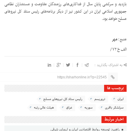
بازدید و سرکشی پایان سال از فداکاری‌های رزمندگان مقاومت و مستشاران نظامی
جمهوری اسلامی ایران در این کشور نیز از دیگر برنامه‌های رئیس ستاد کل نیروهای
مسلح خواهد بود.
منبع:
مهر
الف خ ۷۲ /
به اشتراک بگذارید :
https://sharhonline.ir/?p=22545
برچسب ها
ایران
تروریسم
رئیس ستاد کل نیروهای مسلح
سرلشکر باقری
سوریه
عراق
هیئت عالی رتبه
اخبار مرتبط
راهبرد توسعه روابط اقتصادی ایران و اروپای شرقی