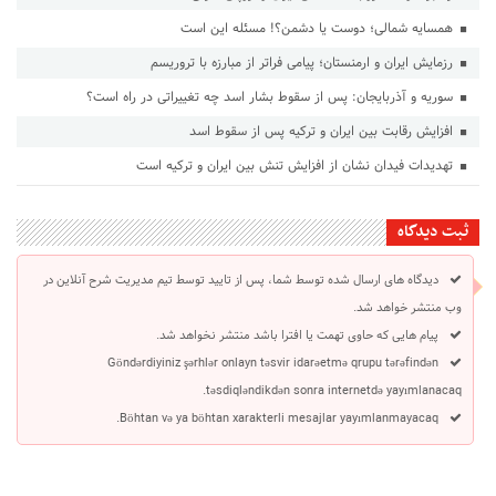
همسایه شمالی؛ دوست یا دشمن؟! مسئله این است
رزمایش ایران و ارمنستان؛ پیامی فراتر از مبارزه با تروریسم
سوریه و آذربایجان: پس از سقوط بشار اسد چه تغییراتی در راه است؟
افزایش رقابت بین ایران و ترکیه پس از سقوط اسد
تهدیدات فیدان نشان از افزایش تنش بین ایران و ترکیه است
ثبت دیدگاه
دیدگاه های ارسال شده توسط شما، پس از تایید توسط تیم مدیریت شرح آنلاین در
وب منتشر خواهد شد.
پیام هایی که حاوی تهمت یا افترا باشد منتشر نخواهد شد.
Göndərdiyiniz şərhlər onlayn təsvir idarəetmə qrupu tərəfindən
təsdiqləndikdən sonra internetdə yayımlanacaq.
Böhtan və ya böhtan xarakterli mesajlar yayımlanmayacaq.