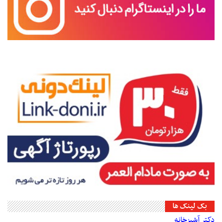
بک لینک ها
دکتر آشپزخانه