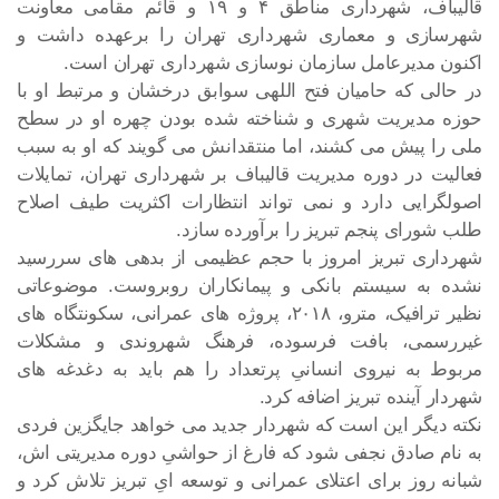
قالیباف، شهرداری مناطق ۴ و ۱۹ و قائم مقامی معاونت
شهرسازی و معماری شهرداری تهران را برعهده داشت و
اکنون مدیرعامل سازمان نوسازی شهرداری تهران است.
در حالی که حامیان فتح اللهی سوابق درخشان و مرتبط او با
حوزه مدیریت شهری و شناخته شده بودن چهره او در سطح
ملی را پیش می کشند، اما منتقدانش می گویند که او به سبب
فعالیت در دوره مدیریت قالیباف بر شهرداری تهران، تمایلات
اصولگرایی دارد و نمی تواند انتظارات اکثریت طیف اصلاح
طلب شورای پنجم تبریز را برآورده سازد.
شهرداری تبریز امروز با حجم عظیمی از بدهی های سررسید
نشده به سیستم بانکی و پیمانکاران روبروست. موضوعاتی
نظیر ترافیک، مترو، ۲۰۱۸، پروژه های عمرانی، سکونتگاه های
غیررسمی، بافت فرسوده، فرهنگ شهروندی و مشکلات
مربوط به نیروی انسانیِ پرتعداد را هم باید به دغدغه های
شهردار آینده تبریز اضافه کرد.
نکته دیگر این است که شهردار جدید می خواهد جایگزین فردی
به نام صادق نجفی شود که فارغ از حواشیِ دوره مدیریتی اش،
شبانه روز برای اعتلای عمرانی و توسعه ایِ تبریز تلاش کرد و