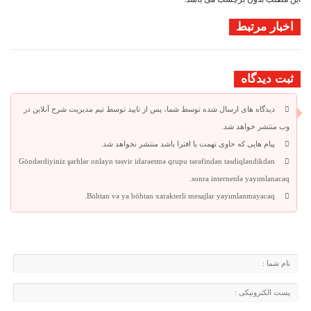
اخبار مرتبط
ثبت دیدگاه
دیدگاه های ارسال شده توسط شما، پس از تایید توسط تیم مدیریت شرح آنلاین در
وب منتشر خواهد شد.
پیام هایی که حاوی تهمت یا افترا باشد منتشر نخواهد شد.
Göndərdiyiniz şərhlər onlayn təsvir idarəetmə qrupu tərəfindən təsdiqləndikdən
sonra internetdə yayımlanacaq.
Böhtan və ya böhtan xarakterli mesajlar yayımlanmayacaq.