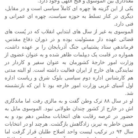
معناداری بین الموسوی و فتح اللهی وجود دارد.
یکی از این گزینه ها چهره ای کاملاً سیاسی است و در مقابل،
دیگری در کنار تسلط به حوزه سیاست، چهره ای عمرانی و
فنی دارد.
الموسوی به غیر از سال های ابتداییِ انقلاب که در پُست های
قضائی عهده دار مسئولیت بوده و در دوران دفاع مقدس،
فرماندهیِ ستاد پشتیبانی جنگ آذربایجان را بر عهده داشت،
همواره در قامت یک دیپلمات ظاهر شده و به عنوان عضوی از
وزارت امور خارجۀ کشورمان به عنوان سفیر و کاردار در
نمایندگی های خارج از ایران فعالیت داشته است. او البته مدتی
هم کارشناس اداره دوم سیاسی بلوک شرق و ریاست اداره
اول آسیای غربی وزارت امور خارجه بود تا این که بازنشسته
شد.
او در سال ۸۸ ترک وطن گفت و به مالزی رفت اما ماندگاری
اش در خارج از کشور چندان طولانی نبود. الموسوی مایل به
حضور در عرصه رقابت های انتخابات مجلس دهم بود و به
همین خاطر به تبریز، زادگاهش بازگشت. هرچند او در انتخابات
سال ۹۴ در ترکیب لیست واحد اصلاح طلبان قرار گرفت اما