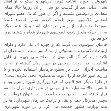
شهروندانِ حوزه انتخابیه تبریز، آذرشهر و اسکو به او اقبال
نشان نداند. بعد از گذشت دو سال از آن روزها حالا همای
سعادت بر دوشش نشسته و اگر آن طور که یک عضو شورای
اسلامی کلانشهر تبریز اعلام کرده، شش امضاء کنندۀ
صورتجلسۀ حمایت از او سر تعهدشان باشند و یک عضو دیگر
به این جرگه ملحق شود، الموسوی شهردار پنجاه و ششم تبریز
خواهد بود.
حامیانِ الموسوی می گویند که او چهره ای ملی دارد و دارای
ارتباطات گسترده با مسئولان ارشد کشور است اما منتقدان او
تاکید دارند که اگر الموسوی در سطح ملی چهره ای قابل
اعتناست، چرا دولت روحانی در چهار سال گذشته از او در
مناصب اجرائی حتی در سطح فرماندار استفاده نکرده و یا
وزارت امور خارجه او را دعوت به همکاری مجدد نکرده است؟
در طرف دیگر، فتح اللهی که خود روزگاری شهردار تبریز بود و
تا همین حالا مسئولیت های مهمی در شهرداری تهران داشته،
قرار گرفته است. او در دولت اصلاحات به عنوان فرماندار و
سپس مدیرکل حمل و نقل و ترافیک سازمان شهرداری ها در
بدنه وزارت کشور خدمت می کرد و در دوره شهرداری