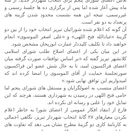
تلاش اعضای شورای پنجم برای انتخاب شهردار جدید، از سه
ماه پیش آغاز شده اما پس از برگزاری ده ها جلسۀ رسمی و
غیررسمی، نتیجه این همه نشست محدود شدن گزینه های
پرتعداد به دو نفر است.
آن گونه که اعلام شده شورائیان تبریز انتخاب خود را از بین دو
گزینۀ «عبادالله فتح اللهی» و «علی اصغر الموسوی» انجام
خواهند داد تا تکلیف کلیددار عمارت ابوریحان مشخص شود.
در این میان یکی از اعضای اصلاح طلب شورای اسلامی
کلانشهر تبریز گفته که «بر اساس توافقات صورت گرفته میان
اعضای فراکسیون امید، تا به حال شش عضو این فراکسیون
صورتجلسۀ حمایت از آقای الموسوی را امضا کرده اند که
امیدواریم این توافق نهایی شود.»
اعضای منتسب به اصولگرایان و مستقل های شورای پنجم اما
حامی فتح اللهی در رسیدن به شهرداری هستند، هرچند که این
تمایلِ خود را علنی و رسانه ای نکرده اند.
فارغ از انتقاد افکار عمومی از اعضای شورا به خاطر اعلام
نکردن معیارهای ۲۷ گانۀ انتخاب شهردار تبریز، نگاهی اجمالی
به کارنامۀ کاری دو گزینۀ مطرح نشان می دهد که تفاوت های