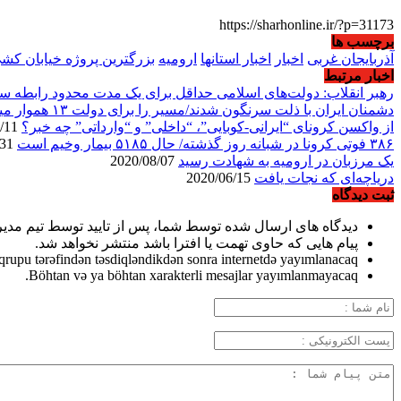
https://sharhonline.ir/?p=31173
برچسب ها
آذربایجان غربی
اخبار
اخبار استانها
ارومیه
بزرگترین پروژه خیابان کشی
اخبار مرتبط
رهبر انقلاب: دولت‌های اسلامی حداقل برای یک مدت محدود رابطه سی
دشمنان ایران با ذلت سرنگون شدند/مسیر را برای دولت ۱۳ هموار میکنیم
از واکسن کرونای “ایرانی-کوبایی”، “داخلی” و “وارداتی” چه خبر؟
2021/01/11
۳۸۶ فوتی کرونا در شبانه روز گذشته/ حال ۵۱۸۵ بیمار وخیم است
2020/10/31
یک مرزبان در ارومیه به شهادت رسید
2020/08/07
دریاچه‌ای که نجات یافت
2020/06/15
ثبت دیدگاه
دیدگاه های ارسال شده توسط شما، پس از تایید توسط تیم مدی
پیام هایی که حاوی تهمت یا افترا باشد منتشر نخواهد شد.
qrupu tərəfindən təsdiqləndikdən sonra internetdə yayımlanacaq.
Böhtan və ya böhtan xarakterli mesajlar yayımlanmayacaq.