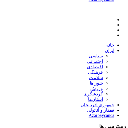
خانه
ایران
سیاسی
اجتماعی
اقتصادی
فرهنگی
سلامت
شوراها
ورزش
گردشگری
استان‌ها
جمهوری آذربایجان
قفقاز و آناتولی
Azərbaycanca
دسترسی ها