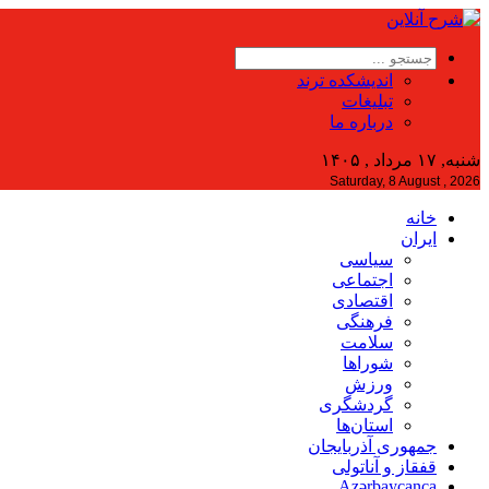
اندیشکده ترند
تبلیغات
درباره ما
شنبه, ۱۷ مرداد , ۱۴۰۵
Saturday, 8 August , 2026
خانه
ایران
سیاسی
اجتماعی
اقتصادی
فرهنگی
سلامت
شوراها
ورزش
گردشگری
استان‌ها
جمهوری آذربایجان
قفقاز و آناتولی
Azərbaycanca