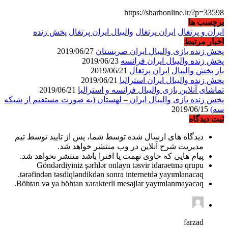
https://sharhonline.ir/?p=33598
برچسب ها
ایران و پرتغال
ایران پرتغال
والیبال ایران پرتغال
پخش زنده
اخبار مرتبط
پخش زنده بازی والیبال ایران صربستان
2019/06/27
پخش زنده والیبال ایران فرانسه
2019/06/23
باز پخش والیبال ایران پرتغال
2019/06/21
پخش زنده والیبال ایران استرالیا
2019/06/21
تماشای آنلاین بازی والیبال فرانسه و استرالیا
2019/06/21
پخش زنده بازی والیبال ایران – لهستان (به صورت مستقیم از شبکه
سه)
2019/06/15
ثبت دیدگاه
دیدگاه های ارسال شده توسط شما، پس از تایید توسط تیم
مدیریت شرح آنلاین در وب منتشر خواهد شد.
پیام هایی که حاوی تهمت یا افترا باشد منتشر نخواهد شد.
Göndərdiyiniz şərhlər onlayn təsvir idarəetmə qrupu
tərəfindən təsdiqləndikdən sonra internetdə yayımlanacaq.
Böhtan və ya böhtan xarakterli mesajlar yayımlanmayacaq.
farzad