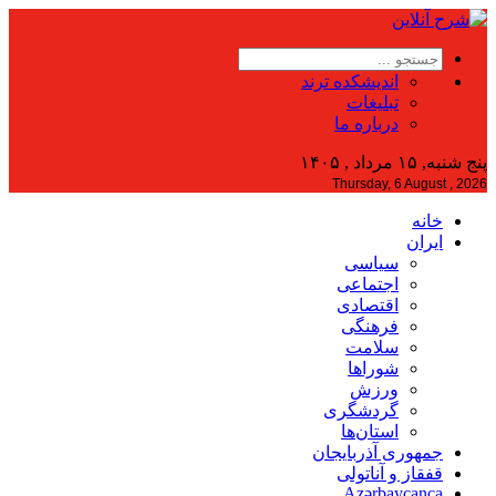
اندیشکده ترند
تبلیغات
درباره ما
پنج شنبه, ۱۵ مرداد , ۱۴۰۵
Thursday, 6 August , 2026
خانه
ایران
سیاسی
اجتماعی
اقتصادی
فرهنگی
سلامت
شوراها
ورزش
گردشگری
استان‌ها
جمهوری آذربایجان
قفقاز و آناتولی
Azərbaycanca