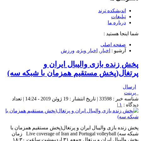
اندیشکده ترند
تبلیغات
درباره ما
شما اینجا هستید :
صفحه اصلی
آرشیو :
اخبار
,
اخبار ویژه
,
ورزش
پخش زنده بازی والیبال ایران و
پرتغال(پخش مستقیم همزمان با شبکه سه)
ارسال
پرینت
شناسه خبر : 33598 | تاریخ انتشار : 19 ژوئن 2019 - 14:24 | تعداد
دیدگاه :
۱
|
پخش زنده بازی والیبال ایران و پرتغال(پخش مستقیم همزمان با
شبکه سه) Live coverage of Iran and Portugal volleyball زمان
پخش والیبال ایران و پرتغال جمعه ۳۱ اردیبهشت ساعت ۱۸:۳۰