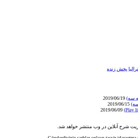
رالیا
پخش زنده
ه سه)
2019/06/19
سه)
2019/06/15
2019/06/09
ریت شرح آنلاین در وب منتشر خواهد شد.
Göndərdiyiniz şərhlər onlayn təsvir idarəetmə 