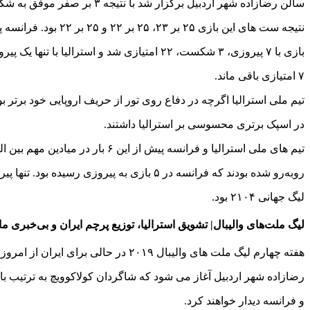
سالن رضازاده شهر اردبیل برگزار شد با نتیجه ۳ بر صفر موفق به شکست تیم ملی استرالیا شد.
نتیجه ست های این بازی ۲۵ بر ۲۳، ۲۵ بر ۲۲ و ۲۵ بر ۲۲ بود. فرانسه پس از این
بازی با ۷ پیروزی، ۳ شکست، ۲۲ امتیازی شد و استرالیا با تنها یک پیروزی و ۹ شکست،
۷ امتیازی باقی ماند.
تیم ملی استرالیا اگرچه در دفاع روی تور از حریف اروپایی خود برتر ب
در اسپک برتری محسوسی بر استرالیا داشتند.
تیم های ملی استرالیا و فرانسه پیش از این ۶ بار در میادین مهم بین المللی با یکدیگر
روبه‌رو شده بودند که فرانسه در ۵ بازی به پیروزی رسیده بود. تنها پیروزی استرالیا در
لیگ جهانی ۲۱۰۴ بود.
لیگ ملت‌های والیبال| تشویق استرالیا، توزیع پرچم ایران و بی‌خبری م
هفته چهارم لیگ ملت های والیبال ۲۰۱۹ در حالی برای ایران از امروز در سالن حسین
رضازاده شهر اردبیل آغاز می شود که شاگردان کولاکوویچ به ترتیب با پ
و فرانسه دیدار خواهند کرد.