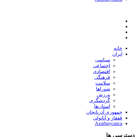
خانه
ایران
سیاسی
اجتماعی
اقتصادی
فرهنگی
سلامت
شوراها
ورزش
گردشگری
استان‌ها
جمهوری آذربایجان
قفقاز و آناتولی
Azərbaycanca
دسترسی ها