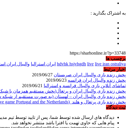
به اشتراک بگذارید :
https://sharhonline.ir/?p=33748
برچسب ها
live iran ostraliya
live
hdvhk hsjvhgdh
ایران استرالیا
والیبال ایران است
اخبار مرتبط
پخش زنده بازی والیبال ایران صربستان
2019/06/27
پخش زنده والیبال ایران فرانسه
2019/06/23
تماشای آنلاین بازی والیبال فرانسه و استرالیا
2019/06/21
پخش زنده بازی والیبال ایران و پرتغال(پخش مستقیم همزمان با شبک
پخش زنده بازی والیبال ایران – لهستان (به صورت مستقیم از شبکه 
پخش زنده بازی پرتغال و هلند_(Play live game Portugal and the Netherlands)
ثبت دیدگاه
دیدگاه های ارسال شده توسط شما، پس از تایید توسط تیم مدی
پیام هایی که حاوی تهمت یا افترا باشد منتشر نخواهد شد.
qrupu tərəfindən təsdiqləndikdən sonra internetdə yayımlanacaq.