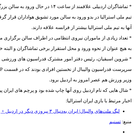
* تماشاگران اردبیلی علاقمند از ساعت ۱۴ در حال ورود به سالن بزرگ شهر اردبیل هستند.
تیم ملی استرالیا در بدو ورود به سالن مورد تشویق هواداران قرار گ
آنها به تیم ملی استرالیا بیشتر از فرانسه علاقه دارند.
* تعداد زیادی از ماموران نیروی انتظامی در اطراف سالن برگزاری 
به هیچ عنوان از نحوه ورود و محل استقرار برخی تماشاگران و البته خب
* شروین اسبقیان، رئیس دفتر امور مشترک فدراسیون های ورزشی به
سرپرست فدراسیون والیبال از نخستین افرادی بودند که در قسمت VIP حضور داشتند. قرار است
وزیر ورزش هم عصر امروز به اردبیل برود.
* شال هایی که نام اردبیل روی آنها چاپ شده بود و پرچم های ایران پی
اخبار مرتبط با بازی ایران استرالیا:
لیگ ملت‌های والیبال| ایران به‌دنبال ۳ پیروزی دیگر در اردبیل + برنامه و جدول
منبع:
تسنیم