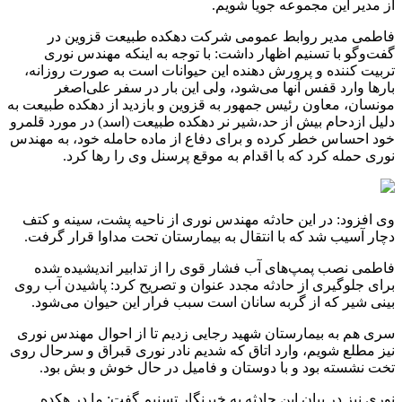
از مدیر این مجموعه جویا شویم.
فاطمی مدیر روابط عمومی شرکت دهکده طبیعت قزوین در
گفت‌وگو با تسنیم اظهار داشت: با توجه به اینکه مهندس نوری
تربیت کننده و پرورش دهنده این حیوانات است به صورت روزانه،
بارها وارد قفس آنها می‌شود، ولی این بار در سفر علی‌اصغر
مونسان، معاون رئیس جمهور به قزوین و بازدید از دهکده طبیعت به
دلیل ازدحام بیش از حد،شیر نر دهکده طبیعت (اسد) در مورد قلمرو
خود احساس خطر کرده و برای دفاع از ماده حامله خود، به مهندس
نوری حمله کرد که با اقدام به موقع پرسنل وی را رها کرد.
وی افزود: در این حادثه مهندس نوری از ناحیه پشت، سینه و کتف
دچار آسیب شد که با انتقال به بیمارستان تحت مداوا قرار گرفت.
فاطمی نصب پمپ‌های آب فشار قوی را از تدابیر اندیشیده شده
برای جلوگیری از حادثه مجدد عنوان و تصریح کرد: پاشیدن آب روی
بینی شیر که از گربه سانان است سبب فرار این حیوان می‌شود.
سری هم به بیمارستان شهید رجایی زدیم تا از احوال مهندس نوری
نیز مطلع شویم، وارد اتاق که شدیم نادر نوری قبراق و سرحال روی
تخت نشسته بود و با دوستان و فامیل در حال خوش و بش بود.
نوری نیز در بیان این حادثه به خبرنگار تسنیم گفت: ما در هکده