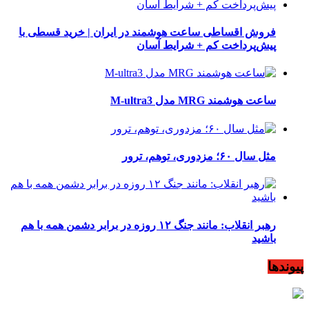
فروش اقساطی ساعت هوشمند در ایران | خرید قسطی با
پیش‌پرداخت کم + شرایط آسان
ساعت هوشمند MRG مدل M-ultra3
مثل سال ۶۰؛ مزدوری، توهم، ترور
رهبر انقلاب: مانند جنگ ۱۲ روزه در برابر دشمن همه با هم
باشید
پیوندها