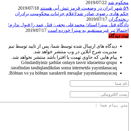
محکوم شد
2019/07/22
۵۹ شهر ایران در وضعیت قرمز تنش آبی هستند
2019/07/18
حکم هادی رضوی صادر شد/اعلام جزئیات محکومیت برادران
ریخته‌گران
2019/07/17
دادگاه قتل میترا استاد/ محمدعلی نجفی: قتل عمد را قبول ندارم؛
احتمالا تیر غیرمستقیم به میترا خورده است
2019/07/17
ثبت دیدگاه
دیدگاه های ارسال شده توسط شما، پس از تایید توسط تیم
مدیریت شرح آنلاین در وب منتشر خواهد شد.
پیام هایی که حاوی تهمت یا افترا باشد منتشر نخواهد شد.
Göndərdiyiniz şərhlər onlayn təsvir idarəetmə qrupu
tərəfindən təsdiqləndikdən sonra internetdə yayımlanacaq.
Böhtan və ya böhtan xarakterli mesajlar yayımlanmayacaq.