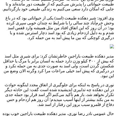
طبیعت حیواناتی را پذیرش می‌کنیم که از طبیعت دور مانده‌اند و تا
جایی که امکان دارد سعی می‌کنیم به زندگی طبیعی خود بازگردانیم.
وی افزود: شیر دهکده طبیعت (اسد) یکی از حیواناتی بود که در باغ
وحش خرم‌آباد چند سالی را با شرایط نه چندان خوبی سپری کرده
بود؛ در آن روز که این اتفاق افتاد من مثل همیشه وارد قفس اسد
شدم و به دلیل ازدحام زیادی که بود اسد دچار استرس شده و با
درگیری کوچکی که بین ما پیش آمد به من حمله کرد.
مدیر دهکده طبیعت باراجین خاطرنشان کرد: برای شیری مثل اسد
که بیش از ۳۰۰ کیلو وزن دارد حمله به انسان برابر با مرگ یا حداقل
شکستن گردن است، ولی اسد به صورت جدی به من حمله نکرد و
در درگیری که پیش آمد خیلی مراعات مرا کرد وگرنه الان وضع من
این نبود.
نوری در پاسخ به اینکه برای جلوگیری از اتفاق مجدد اینگونه حوادث
در این دهکده چه تدابیری اندیشیده شده است گفت: این حادثه دیگر
تکرار نخواهد شد، باز هم تأکید می‌کنم اگر اسد قرار بود حمله جدی
به من بکند بیشتر از اینها آسیب میدیدم؛ آن روز هم ازدحام و حس
دفاع از قلمرو سبب بروز این رفتار از اسد شد.
حال عمومی نادر رضا نوری، مدیر دهکده طبیعت باراجین خوب بوده