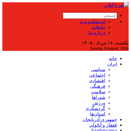
اندیشکده ترند
تبلیغات
درباره ما
یکشنبه, ۱۸ مرداد , ۱۴۰۵
Sunday, 9 August , 2026
خانه
ایران
سیاسی
اجتماعی
اقتصادی
فرهنگی
سلامت
شوراها
ورزش
گردشگری
استان‌ها
جمهوری آذربایجان
قفقاز و آناتولی
Azərbaycanca