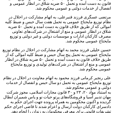
قانون به دست آمده و تحمل ۵٠ ضربه شلاق در انظار عمومی و
انفصال از خدمات دولتی و عمومی محکوم شد.
مرتضی عسگری فرزند قنبرعلی، به اتهام مشارکت در اخلال در
نظام توزیع مایحتاج عمومی به تحمل هفت سال حبس و ضبط کلیه
اموالی که از طریق خلاف قانون به دست آمده و تحمل ۵٠ ضربه
شلاق در انظار عمومی و منع از اشتغال در شرکت‌های تعاونی
مصرف کارکنان ادارات و موسسات دولتی و غیر دولتی و توزیع
مایحتاج عمومی محکوم شد.
حسین خلیلی فرزند محمد به اتهام مشارکت در اخلال در نظام توزیع
مایحتاج عمومی به تحمل پنج سال حبس و ضبط کلیه اموالی که از
طریق خلاف قانون به دست آمده و تحمل ۵٠ ضربه شلاق در انظار
عمومی و منع از اشتغال در شرکت‌های تولیدی و توزیع مایحتاج
عمومی محکوم شد.
علی رنجبر کرمانی فرزند محمود به اتهام معاونت در اخلال در نظام
توزیع مایحتاج عمومی به تحمل دو سال حبس و انفصال از خدمات
دولتی و عمومی محکوم شد.
به استناد مواد ٢٠، ٢٣ و ٣٠ قانون مجازات اسلامی، مجوز شرکت
مهان تدبیر آسیا و فروشگاه‌های پرتو حیات نو و یاس شمیران ابطال
گردیده و اکنون محکومین به همراه پرونده جهت اجرای حکم به
دادسرای کارکنان دولت ارسال و اعزام شدند تا قاضی اجرای حکم
تشریفات قانونی برای معرفی محکومان به زندان را انجام دهد.