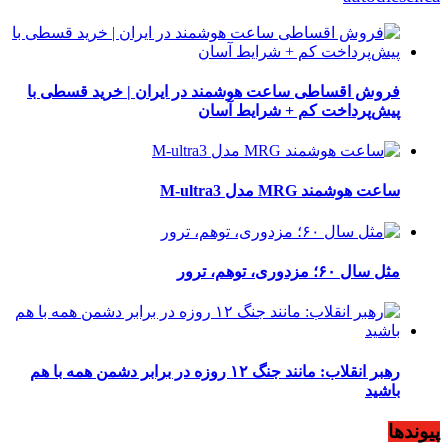
فروش اقساطی ساعت هوشمند در ایران | خرید قسطی با
پیش‌پرداخت کم + شرایط آسان
ساعت هوشمند MRG مدل M-ultra3
مثل سال ۶۰؛ مزدوری، توهم، ترور
رهبر انقلاب: مانند جنگ ۱۲ روزه در برابر دشمن همه با هم
باشید
پیوندها