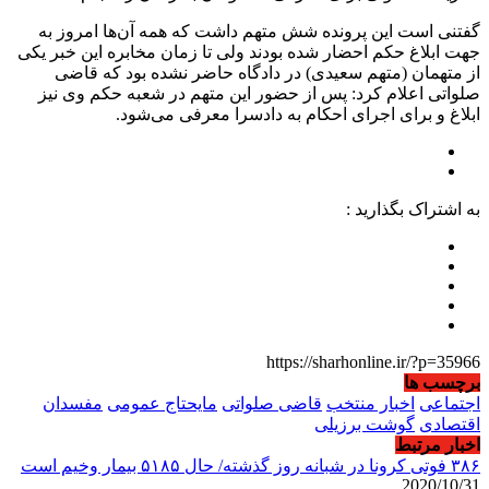
گفتنی است این پرونده شش متهم داشت که همه آن‌ها امروز به
جهت ابلاغ حکم احضار شده بودند ولی تا زمان مخابره این خبر یکی
از متهمان (متهم سعیدی) در دادگاه حاضر نشده بود که قاضی
صلواتی اعلام کرد: پس از حضور این متهم در شعبه حکم وی نیز
ابلاغ و برای اجرای احکام به دادسرا معرفی می‌شود.
به اشتراک بگذارید :
https://sharhonline.ir/?p=35966
برچسب ها
اجتماعی
اخبار منتخب
قاضی صلواتی
مایحتاج عمومی
مفسدان
اقتصادی
گوشت برزیلی
اخبار مرتبط
۳۸۶ فوتی کرونا در شبانه روز گذشته/ حال ۵۱۸۵ بیمار وخیم است
2020/10/31