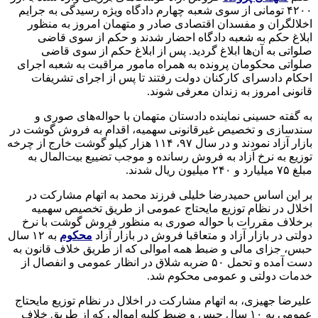
۴۲۰۰ تومانی از سوی شعبه چهارم دادگاه ویژه رسیدگی به جرایم
اخلالگران و مفسدان اقتصادی صادر و متهمان امروز به منظور
ابلاغ حکم به شعبه دادگاه احضار شدند و حکم از سوی قاضی
صلواتی به آن‌ها ابلاغ گردید. پس از ابلاغ حکم از سوی قاضی
صلواتی محکومان پرونده به همراه مامور مراقبت به شعبه اجرای
احکام دادسرای کارکنان دولت رفتند تا پس از اجرای تشریفات
قانونی امروز به زندان معرفی شوند.
به گفته حسینی نماینده دادستان متهمان با حواله‌های صوری و
سندسازی و تخصیص غیرقانونی سهمیه، اقدام به فروش گوشت در
بازار آزاد نمودند و در سال ۹۷، ۱۱۴ هزار کیلو گوشت خارج از چرخه
توزیع به نرخ آزاد به فروش رسانده و موجب تضییع بیت‌المال به
مبلغ ۷۵ میلیارد و ۲۴۰ میلیون ریال شدند.
بر این اساس حمیدرضا خلیلی فرزند محمد به اتهام مشارکت در
اخلال در نظام توزیع مایحتاج عمومی از طریق تخصیص سهمیه
برخلاف مقررات با حواله صوری به منظور فروش گوشت با نرخ
دولتی در بازار آزاد و متعاقبا فروش در بازار آزاد
محکوم
به ١٢ سال
حبس، جزای مالی و ضبط همه اموالی که از طریق خلاف قانون به
دست آمده و تحمل ۵٠ ضربه شلاق در انظار عمومی و انفصال از
خدمات دولتی و عمومی محکوم شد.
علیرضا جهیزی، به اتهام مشارکت در اخلال در نظام توزیع مایحتاج
عمومی به ١٠ سال حبس و ضبط کلیه اموالی که از طریق خلاف