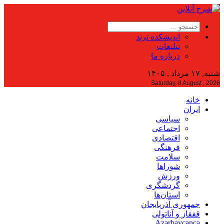
اندیشکده ترند
تبلیغات
درباره ما
شنبه, ۱۷ مرداد , ۱۴۰۵
Saturday, 8 August , 2026
خانه
ایران
سیاسی
اجتماعی
اقتصادی
فرهنگی
سلامت
شوراها
ورزش
گردشگری
استان‌ها
جمهوری آذربایجان
قفقاز و آناتولی
Azərbaycanca