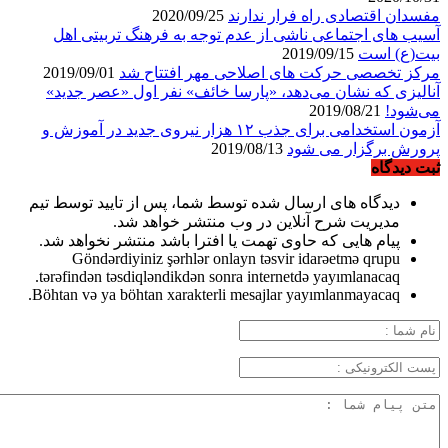
مفسدان اقتصادی راه فرار ندارند
2020/09/25
آسیب های اجتماعی ناشی از عدم توجه به فرهنگ تربیتی اهل
بیت(ع) است
2019/09/15
مرکز تخصصی حرکت های اصلاحی مهر افتتاح شد
2019/09/01
آنالیزی که نشان می‌دهد، «پارسا خائف» نفر اول «عصر جدید»
می‌شود!
2019/08/21
آزمون استخدامی برای جذب ۱۲ هزار نیروی جدید در آموزش و
پرورش برگزار می شود
2019/08/13
ثبت دیدگاه
دیدگاه های ارسال شده توسط شما، پس از تایید توسط تیم
مدیریت شرح آنلاین در وب منتشر خواهد شد.
پیام هایی که حاوی تهمت یا افترا باشد منتشر نخواهد شد.
Göndərdiyiniz şərhlər onlayn təsvir idarəetmə qrupu
tərəfindən təsdiqləndikdən sonra internetdə yayımlanacaq.
Böhtan və ya böhtan xarakterli mesajlar yayımlanmayacaq.