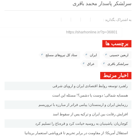
سرلشکر پاسدار محمد باقری
به اشتراک بگذارید :
https://sharhonline.ir/?p=36801
برچسب ها
اربعین حسینی
ایران
ستاد کل نیروهای مسلح
سرلشکر باقری
عراق
اخبار مرتبط
راهبرد توسعه روابط اقتصادی ایران و اروپای شرقی
همسایه شمالی؛ دوست یا دشمن؟! مسئله این است
رزمایش ایران و ارمنستان؛ پیامی فراتر از مبارزه با تروریسم
افزایش رقابت بین ایران و ترکیه پس از سقوط اسد
کوچاریان: پاشینیان به روسیه خیانت کرد و قره‌باغ را تسلیم کرد
استقلال آمریکا؛ از مقاومت در برابر تحریم تا فروپاشی استعمار بریتانیا