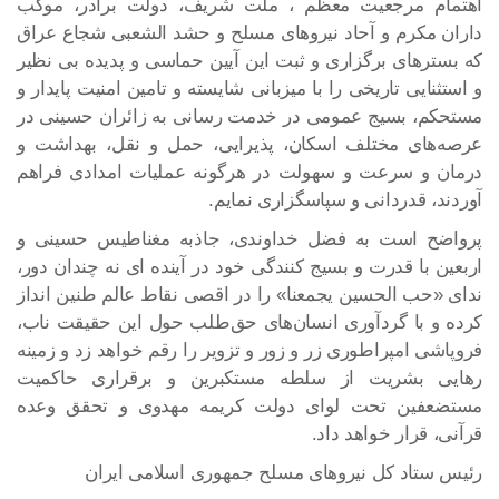
اهتمام مرجعیت معظم ، ملت شریف، دولت برادر، موکب
داران مکرم و آحاد نیروهای مسلح و حشد الشعبی شجاع عراق
که بسترهای برگزاری و ثبت این آیین حماسی و پدیده بی نظیر
و استثنایی تاریخی را با میزبانی شایسته و تامین امنیت پایدار و
مستحکم، بسیج عمومی در خدمت رسانی به زائران حسینی در
عرصه‌های مختلف اسکان، پذیرایی، حمل و نقل، بهداشت و
درمان و سرعت و سهولت در هرگونه عملیات امدادی فراهم
آوردند، قدردانی و سپاسگزاری نمایم.
پرواضح است به فضل خداوندی، جاذبه مغناطیس حسینی و
اربعین با قدرت و بسیج کنندگی خود در آینده ای نه چندان دور،
ندای «حب الحسین یجمعنا» را در اقصی نقاط عالم طنین انداز
کرده و با گردآوری انسان‌های حق‌طلب حول این حقیقت ناب،
فروپاشی امپراطوری زر و زور و تزویر را رقم خواهد زد و زمینه
رهایی بشریت از سلطه مستکبرین و برقراری حاکمیت
مستضعفین تحت لوای دولت کریمه مهدوی و تحقق وعده
قرآنی، قرار خواهد داد.
رئیس ستاد کل نیروهای مسلح جمهوری اسلامی ایران