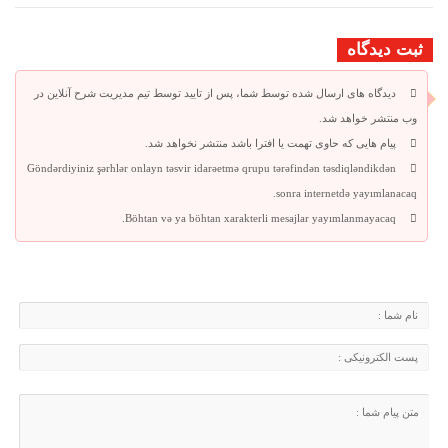
ثبت دیدگاه
دیدگاه های ارسال شده توسط شما، پس از تایید توسط تیم مدیریت شرح آنلاین در
وب منتشر خواهد شد.
پیام هایی که حاوی تهمت یا افترا باشد منتشر نخواهد شد.
Göndərdiyiniz şərhlər onlayn təsvir idarəetmə qrupu tərəfindən təsdiqləndikdən
sonra internetdə yayımlanacaq.
Böhtan və ya böhtan xarakterli mesajlar yayımlanmayacaq.