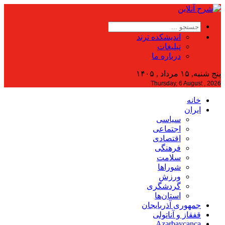
اندیشکده ترند
تبلیغات
درباره ما
پنج شنبه, ۱۵ مرداد , ۱۴۰۵
Thursday, 6 August , 2026
خانه
ایران
سیاسی
اجتماعی
اقتصادی
فرهنگی
سلامت
شوراها
ورزش
گردشگری
استان‌ها
جمهوری آذربایجان
قفقاز و آناتولی
Azərbaycanca