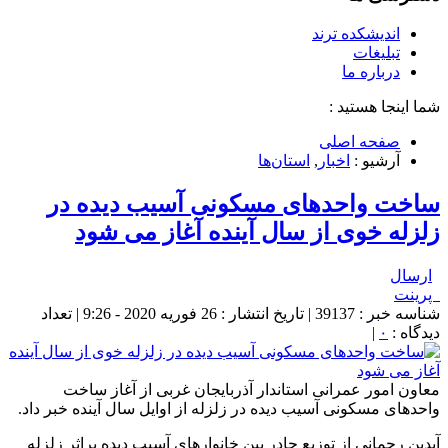
اندیشکده ترند
تبلیغات
درباره ما
شما اینجا هستید :
صفحه اصلی
آرشیو :
اخبار
,
استان‌ها
ساخت واحدهای مسکونی آسیب دیده در
زلزله خوی از سال آینده آغاز می شود
ارسال
پرینت
شناسه خبر : 39137 | تاریخ انتشار : 26 فوریه 2020 - 9:26 | تعداد
دیدگاه :
۰
|
معاون امور عمرانی استاندار آذربایجان غربی از آغاز ساخت
واحدهای مسکونی آسیب دیده در زلزله از اوایل سال آینده خبر داد.
آیدین رحمانی از توزیع چادر بین خانوارهای آسیب دیده براثر زلزله