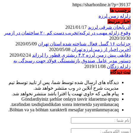
https://sharhonline.ir/?p=39137
برچسب ها
زلزله
زمین لرزه
اخبار مرتبط
آذربایجان شرقی لرزید
2021/01/17
وقوع زلزله مهیب در ترکیه/تخریب دست کم ۲۰ ساختمان در ازمیر
2020/10/30
جزئیات ۱۶ گسل فعال شناخته شده استان تهران
2020/05/09
آخرین اخبار از زمین‌لرزه تهران
2020/05/08
دقایقی پیش زمین لرزه ۴.۲ ریشتری قطور را لرزاند
2020/02/24
دستور مدیر عامل صندوق بازنشستگی فولاد جهت رسیدگی به
زلزله زدگان
2019/11/08
ثبت دیدگاه
دیدگاه های ارسال شده توسط شما، پس از تایید توسط تیم
مدیریت شرح آنلاین در وب منتشر خواهد شد.
پیام هایی که حاوی تهمت یا افترا باشد منتشر نخواهد شد.
Göndərdiyiniz şərhlər onlayn təsvir idarəetmə qrupu
tərəfindən təsdiqləndikdən sonra internetdə yayımlanacaq.
Böhtan və ya böhtan xarakterli mesajlar yayımlanmayacaq.