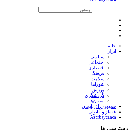
خانه
ایران
سیاسی
اجتماعی
اقتصادی
فرهنگی
سلامت
شوراها
ورزش
گردشگری
استان‌ها
جمهوری آذربایجان
قفقاز و آناتولی
Azərbaycanca
دسترسی ها