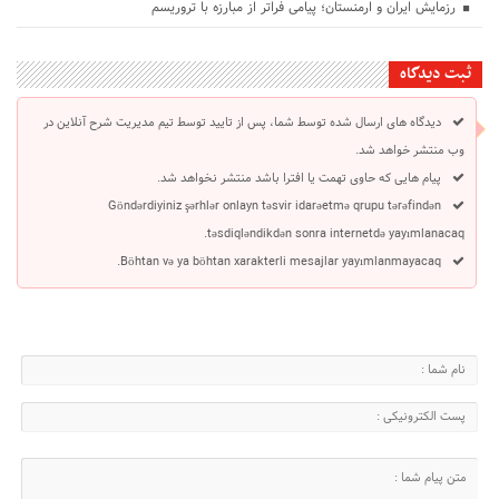
رزمایش ایران و ارمنستان؛ پیامی فراتر از مبارزه با تروریسم
ثبت دیدگاه
دیدگاه های ارسال شده توسط شما، پس از تایید توسط تیم مدیریت شرح آنلاین در
وب منتشر خواهد شد.
پیام هایی که حاوی تهمت یا افترا باشد منتشر نخواهد شد.
Göndərdiyiniz şərhlər onlayn təsvir idarəetmə qrupu tərəfindən
təsdiqləndikdən sonra internetdə yayımlanacaq.
Böhtan və ya böhtan xarakterli mesajlar yayımlanmayacaq.