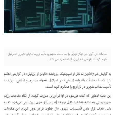
مقامات تل آویو بار دیگر تهران را به حمله سایبری علیه زیرساختهای شهری اسرائیل
متهم کردند؛ اتهامی که ایران قاطعانه رد می کند.
به گزارش شرح آنلاین به نقل از اسپوتنیک، روزنامه «تایمز آو ایزرئیل» در گزارشی اعلام
کرد که یک «هیأت بلندپایه امنیتی» در اسرائیل «حمله سایبری و ادعایی ایران» به
تأسیسات آب شهری در تل آویو را محکوم کرده است.
این حمله ادعایی که گفته می‌شود در اواخر آوریل صورت گرفته، از نگاه مقامات رژیم
صهیونیستی به مثابه «تشدید قابل توجه» [تعارض] از سوی ایران تلقی می‌شود که به
دلیل هدف قرار دادن تأسیسات شهری «از خطوط قرمز عبور کرد». این مقامات