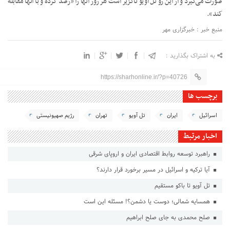
صورت می‌گیرد و از این رو تل آویو ناگزیر است هر روز آنها را «رصد کرده و با آنها مقابله
کند».
منبع خبر : خبرگزاری مهر
به اشتراک بگذارید :
https://sharhonline.ir/?p=40726
برچسب ها
اسرائیل
ایران
تل آویو
تهران
رژیم صهیونیستی
اخبار مرتبط
راهبرد توسعه روابط اقتصادی ایران و اروپای شرقی
آیا ترکیه و اسرائیل در مسیر برخورد قرار دارند؟
تل آویو تا باکو مستقیم
همسایه شمالی؛ دوست یا دشمن؟! مسئله این است
صلح محمدی به جای صلح ابراهیم