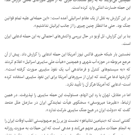
همچنین می‌گویند که به رغم مشکلات جزئی که از سوی شوراهای محلی گزارش شد،
این حمله خسارت اندکی وارد کرده است.
در این گزارش به نقل از یک مقام اسرائیلی آمده است: «این حمله‌ای علیه تمام قوانین
جنگ بود. حتی ما انتظار چنین چیزی را از جانب ایرانیان نداشتیم».
بنا بر این گزارش، تل آویو در حال بررسی واکنش‌های احتمالی به این حمله ادعایی ایران
است.
نخستین بار شبکه خبری فاکس نیوز آمریکا این حمله ادعایی را گزارش داد. پیش از آن
مرجع مربوطه در حوزه آب شهری و همچنین «هیأت ملی سایبری اسرائیل» اعلام کردند
که «به سیستم‌های کنترل و فرماندهی آب یک نفوذ سایبری صورت گرفته است».
گزارشها ادعا می‌کنند که ایران از سرورهای آمریکا برای این نفوذ سایبری استفاده کرده
است- ادعایی که آمریکا هرگز آن را تأیید نکرد.
اما در مقابل، تهران با رد این اتهام، مسئولیت این حمله سایبری را نپذیرفت. در همین
ارتباط، «علیرضا میریوسفی» سخنگوی هیأت نمایندگی ایران در سازمان ملل متحد
گفت که «دولت ایران در هیچ جنگ سایبری شرکت ندارد».
گفتنی است که «بنیامین نتانیاهو» نخست وزیر رژیم صهیونیستی اغلب اوقات ایران را
به انجام حملات سایبری متهم می‌کند و مدعی است که این حملات به صورت روزانه