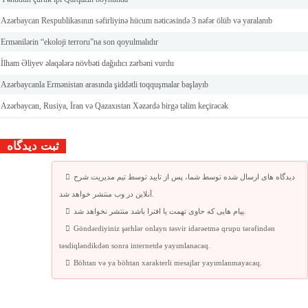
Azərbaycan Respublikasının səfirliyinə hücum nəticəsində 3 nəfər ölüb və yaralanıb
Ermənilərin “ekoloji terroru”na son qoyulmalıdır
İlham Əliyev əlaqələrə növbəti dağıdıcı zərbəni vurdu
Azərbaycanla Ermənistan arasında şiddətli toqquşmalar başlayıb
Azərbaycan, Rusiya, İran və Qazaxıstan Xəzərdə birgə təlim keçirəcək
ثبت دیدگاه
دیدگاه های ارسال شده توسط شما، پس از تایید توسط تیم مدیریت شرح
آنلاین در وب منتشر خواهد شد.
پیام هایی که حاوی تهمت یا افترا باشد منتشر نخواهد شد.
Göndərdiyiniz şərhlər onlayn təsvir idarəetmə qrupu tərəfindən
təsdiqləndikdən sonra internetdə yayımlanacaq.
Böhtan və ya böhtan xarakterli mesajlar yayımlanmayacaq.