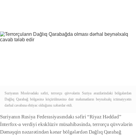
Suriyanın Moskvadakı səfiri, terrorçu qüvvələrin Suriya ərazilərindəki bölgələrdən
Dağlıq Qarabağ bölgəsinə köçürülməsinə dair məlumatların beynəlxalq ictimaiyyətin
dərhal cavabına ehtiyac olduğunu xəbərdar etdi.
Suriyanın Rusiya Federasiyasındakı səfiri “Riyaz Həddad”
İnterfox-a verdiyi eksklüziv müsahibəsində, terrorçu qüvvələrin
Dəməşqin nəzarətindən kənar bölgələrdən Dağlıq Qarabağ