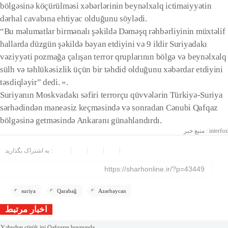
bölgəsinə köçürülməsi xəbərlərinin beynəlxalq ictimaiyyətin
dərhal cavabına ehtiyac olduğunu söylədi.
“Bu məlumatlar birmənalı şəkildə Dəməşq rəhbərliyinin müxtəlif
hallarda düzgün şəkildə bəyan etdiyini və 9 ildir Suriyadakı
vəziyyəti pozmağa çalışan terror qruplarının bölgə və beynəlxalq
sülh və təhlükəsizlik üçün bir təhdid olduğunu xəbərdar etdiyini
təsdiqləyir” dedi. ».
Suriyanın Moskvadakı səfiri terrorçu qüvvələrin Türkiyə-Suriya
sərhədindən maneəsiz keçməsində və sonradan Cənubi Qafqaz
bölgəsinə getməsində Ankaranı günahlandırdı.
منبع خبر : interfox
برچسب
ها
به اشتراک بگذارید :
https://sharhonline.ir/?p=43449
suriya
Qarabağ
Azərbaycan
اخبار مرتبط
Yəhudun çürük ipi Qafqazın boynunda