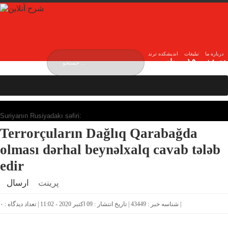
درباره ما
تبلیغات
اندیشکده ترند
پنج شنبه, ۱۵ مرداد ,
۱۴۰۵
Thursday, 6 August , 2026
Suriyanın Rusiyadakı səfiri:
Terrorçuların Dağlıq Qarabağda
olması dərhal beynəlxalq cavab tələb
edir
پرینت
ارسال
|
شناسه خبر : 43449 | تاریخ انتشار : 09 اکتبر 2020 - 11:02 | تعداد دیدگاه :
۰