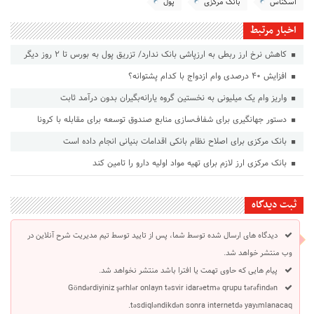
اسکناس
بانک مرکزی
پول
اخبار مرتبط
کاهش نرخ ارز ربطی به ارزپاشی بانک ندارد/ تزریق پول به بورس تا ۲ روز دیگر
افزایش ۴۰ درصدی وام ازدواج با کدام پشتوانه؟
واریز وام یک میلیونی به نخستین گروه یارانه‌بگیران بدون درآمد ثابت
دستور جهانگیری برای شفاف‌سازی منابع صندوق توسعه برای مقابله با کرونا
بانک مرکزی برای اصلاح نظام بانکی اقدامات بنیانی انجام داده است
بانک مرکزی ارز لازم برای تهیه مواد اولیه دارو را تامین کند
ثبت دیدگاه
دیدگاه های ارسال شده توسط شما، پس از تایید توسط تیم مدیریت شرح آنلاین در
وب منتشر خواهد شد.
پیام هایی که حاوی تهمت یا افترا باشد منتشر نخواهد شد.
Göndərdiyiniz şərhlər onlayn təsvir idarəetmə qrupu tərəfindən
təsdiqləndikdən sonra internetdə yayımlanacaq.