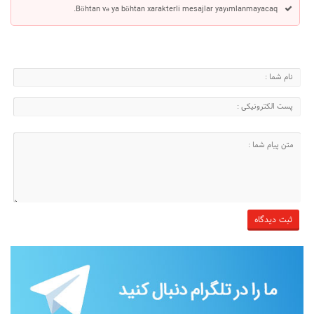
Böhtan və ya böhtan xarakterli mesajlar yayımlanmayacaq.