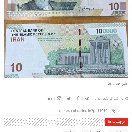
منبع خبر : مهر
به اشتراک بگذارید :
https://sharhonline.ir/?p=44016
برچسب ها