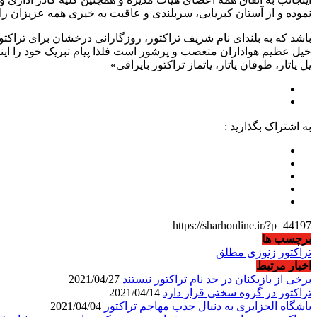
نموده و از آستان کبریایی، سربلندی و عاقبت به خیری همه عزیزان ر
باشد که به بلندای نام شریف تراکتور، روزگارانی درخشان برای تراکت
خیل عظیم هواداران متعصب و پرشور است فلذا پیام تبریک خود را اینگ
یل یاتار، طوفان یاتار، یاتماز تراکتور بایراقی»
به اشتراک بگذارید :
https://sharhonline.ir/?p=44197
برچسب ها
تراکتور
زنوزی مطلق
اخبار مرتبط
برخی از بازیکنان در حد نام تراکتور نیستند
2021/04/27
تراکتور در گروه سختی قرار دارد
2021/04/14
باشگاه الجزایری به دنبال جذب مهاجم تراکتور
2021/04/04