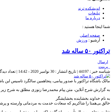
اندیشکده ترند
تبلیغات
درباره ما
شما اینجا هستید :
صفحه اصلی
آرشیو :
ورزش
تراکتور ۵۰ ساله شد
ارسال
پرینت
شناسه خبر : 44197 | تاریخ انتشار : 30 نوامبر 2020 - 14:42 | تعداد دیدگاه :
مالک باشگاه تراکتور با صدور پیامی، پنجاهمین سالگرد تاسیس این باش
به گزارش شرح آنلاین، متن پیام محمدرضا زنوزی مطلق به شرح زیر
به نام خداوند بخشاینده بخشایشگر
خالق بی‌همتا را شاکریم که سعادت خدمت به مردمانی وارسته و پرشور 
تقارن پنجاهمین سال تأسیس باشگاه تراکتور با دوره تحول و پوست ان