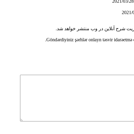
20
ریت شرح آنلاین در وب منتشر خواهد شد.
Göndərdiyiniz şərhlər onlayn təsvir idarəetmə 