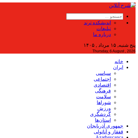
اندیشکده ترند
تبلیغات
درباره ما
پنج شنبه, ۱۵ مرداد , ۱۴۰۵
Thursday, 6 August , 2026
خانه
ایران
سیاسی
اجتماعی
اقتصادی
فرهنگی
سلامت
شوراها
ورزش
گردشگری
استان‌ها
جمهوری آذربایجان
قفقاز و آناتولی
Azərbaycanca