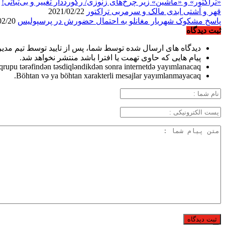
«تراکتور» و «ماشین» زیر چرخ‌های زنوزی/ رکورددار تغییر و بی‌ثباتی!
21/03/28
قهر و آشتی ابدی مالک و سرمربی تراکتور
2021/02/22
پاسخ مشکوک شهریار مغانلو به احتمال حضورش در پرسپولیس
2021/02/20
ثبت دیدگاه
دیدگاه های ارسال شده توسط شما، پس از تایید توسط تیم مدی
پیام هایی که حاوی تهمت یا افترا باشد منتشر نخواهد شد.
qrupu tərəfindən təsdiqləndikdən sonra internetdə yayımlanacaq.
Böhtan və ya böhtan xarakterli mesajlar yayımlanmayacaq.