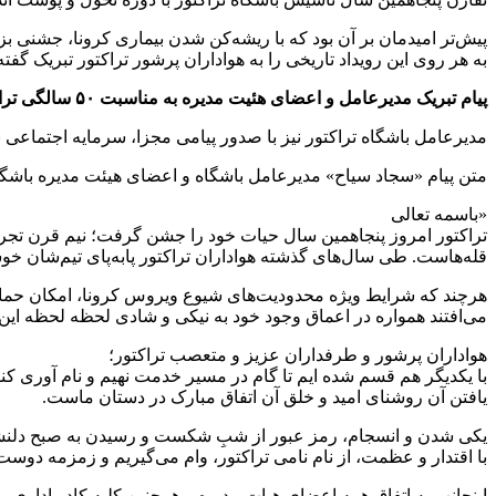
پیش‌تر امیدمان بر آن بود که با ریشه‌کن شدن بیماری کرونا، جشنی بز
به هر روی این رویداد تاریخی را به هواداران پرشور تراکتور تبریک گفت
پیام تبریک مدیرعامل و اعضای هئیت مدیره به مناسبت ۵۰ سالگی تراکتور
مدیرعامل باشگاه تراکتور نیز با صدور پیامی مجزا، سرمایه اجتماعی
متن پیام «سجاد سیاح» مدیرعامل باشگاه و اعضای هیئت مدیره باشگا
«باسمه تعالی
تراکتور امروز پنجاهمین سال حیات خود را جشن گرفت؛ نیم قرن تجربه،
قله‌هاست. طی سال‌های گذشته هواداران تراکتور پابه‌پای تیم‌شان خوشحالی کردند، اشک ریختند، خندید
هرچند که شرایط ویژه محدودیت‌های شیوع ویروس کرونا، امکان حماسه 
می‌افتند همواره در اعماق وجود خود به نیکی و شادی لحظه لحظه این
هواداران پرشور و طرفداران عزیز و متعصب تراکتور؛
با یکدیگر هم قسم شده ایم تا گام در مسیر خدمت نهیم و نام آوری کنیم
یافتن آن روشنای امید و خلق آن اتفاق مبارک در دستان ماست.
یکی شدن و انسجام، رمز عبور از شبِ شکست و رسیدن به صبح دلن
با اقتدار و عظمت، از نام نامی تراکتور، وام می‌گیریم و زمزمه دوست د
اینجانب به اتفاق همه اعضای هیات مدیره و همچنین کلیه کادر اداری