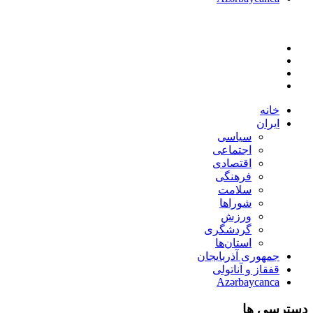
خانه
ایران
سیاسی
اجتماعی
اقتصادی
فرهنگی
سلامت
شوراها
ورزش
گردشگری
استان‌ها
جمهوری آذربایجان
قفقاز و آناتولی
Azərbaycanca
دسترسی ها