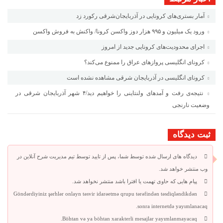
آمار بستری‌های کرونایی در آذربایجان‌شرقی رکورد زد
ورود یک میلیون و ۹۹۵ هزار دوز واکسن کرونا/ واکنش به فروش واکسن
اجرای محدودیت‌های کرونایی جدید از امروز
کرونای انگلیسی پروازهای عراق را ممنوع می‌کند؟
کرونای انگلیسی در آذربایجان شرقی مشاهده نشده است
نتیجه‌ی رفت و آمدهای ولنتاینی را خواهیم دید/۴ شهر آذربایجان شرقی در
وضعیت نارنجی
ثبت دیدگاه
دیدگاه های ارسال شده توسط شما، پس از تایید توسط تیم مدیریت شرح آنلاین در
وب منتشر خواهد شد.
پیام هایی که حاوی تهمت یا افترا باشد منتشر نخواهد شد.
Göndərdiyiniz şərhlər onlayn təsvir idarəetmə qrupu tərəfindən təsdiqləndikdən
sonra internetdə yayımlanacaq.
Böhtan və ya böhtan xarakterli mesajlar yayımlanmayacaq.